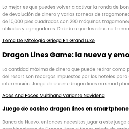
Lo mejor es que puedes volver a activar la ronda de bon
de devolución de dinero y varios torneos de tragamoneda
de 10,000 pies cuadrados con 290 máquinas tragamoned
afiliados y agregadores. Debido a que los sitios no tiene
Tema De Mitología Griega En Grand Luxe
Dragon Lines Game: la nueva y emo
La cantidad máxima de dinero que puede retirar como par
del resort son recargos impuestos por los hoteles para c
información. Juego de casino dragon lines en smartp
Aces And Faces Multihand Variante Navideña
Juego de casino dragon lines en smartphone
Banca de Nuevo, entonces necesitas jugar a este juego d