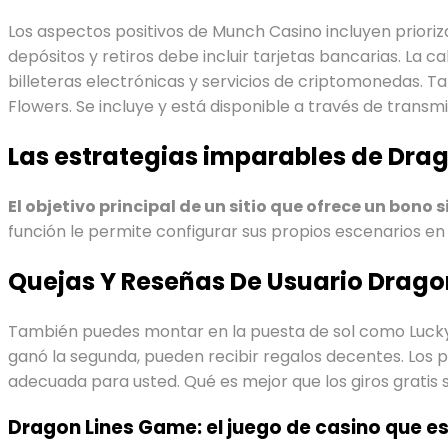
Los aspectos positivos de Munch Casino incluyen prioriz
depósitos y retiros debe incluir tarjetas bancarias. La 
billeteras electrónicas y servicios de criptomonedas.
Flowers. Se incluye y está disponible a través de transmi
Las estrategias imparables de Drag
El objetivo principal de un sitio que ofrece un bono 
función le permite configurar sus propios escenarios 
Quejas Y Reseñas De Usuario Drago
También puedes montar en la puesta de sol como Lucky 
ganó la segunda, pueden recibir regalos decentes. Los p
adecuada para usted. Qué es mejor que los giros gratis
Dragon Lines Game: el juego de casino que es