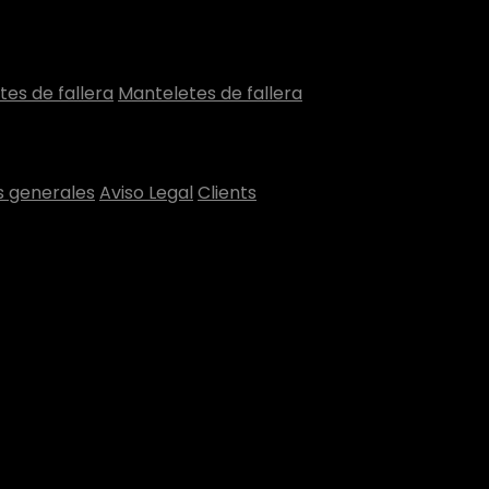
tes de fallera
Manteletes de fallera
s generales
Aviso Legal
Clients