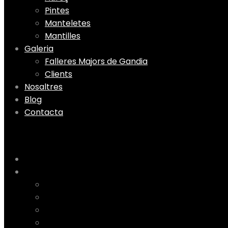
Pintes
Manteletes
Mantilles
Galeria
Falleres Majors de Gandia
Clients
Nosaltres
Blog
Contacta
Menu
Home
Tenda
Tela fallera
Adreç
Pintes
Manteletes