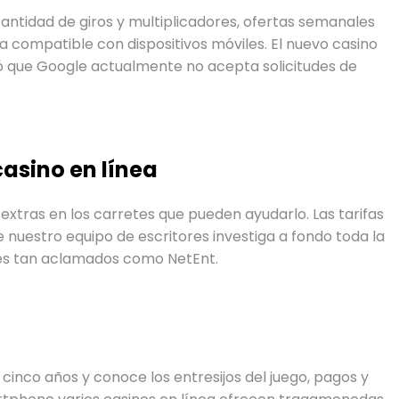
cantidad de giros y multiplicadores, ofertas semanales
a compatible con dispositivos móviles. El nuevo casino
ó que Google actualmente no acepta solicitudes de
asino en línea
xtras en los carretes que pueden ayudarlo. Las tarifas
e nuestro equipo de escritores investiga a fondo toda la
es tan aclamados como NetEnt.
cinco años y conoce los entresijos del juego, pagos y