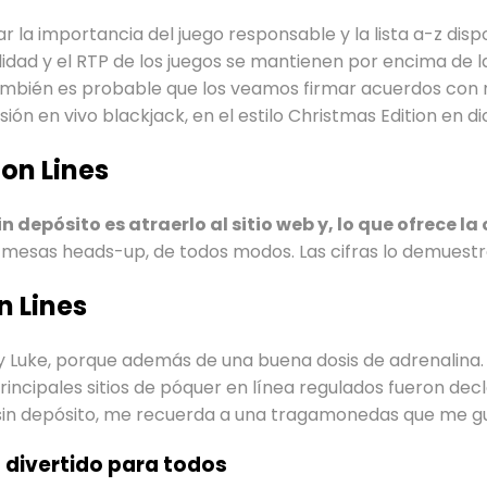
ar la importancia del juego responsable y la lista a-z di
calidad y el RTP de los juegos se mantienen por encima de
 También es probable que los veamos firmar acuerdos con
sión en vivo blackjack, en el estilo Christmas Edition en d
on Lines
sin depósito es atraerlo al sitio web y, lo que ofrece
en mesas heads-up, de todos modos.
Las cifras lo demuestr
n Lines
Luke, porque además de una buena dosis de adrenalina.
rincipales sitios de póquer en línea regulados fueron dec
 sin depósito, me recuerda a una tragamonedas que me gus
 divertido para todos