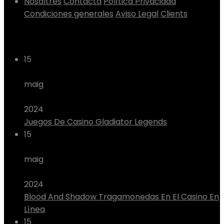
Nosaltres
Contacta
Política Privacidad
Condiciones generales
Aviso Legal
Clients
En el nostre blog
15
maig
2024
Juegos De Casino Gladiator Legends
15
maig
2024
Blood And Shadow Tragamonedas En El Casino En
Línea
15