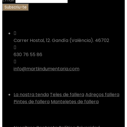
Contacta
Carrer Hostal, 12. Gandía (València). 46702
630 76 55 86
info@martiindumentaria.com
Tenda
La nostra tenda
Teles de fallera
Adreços fallera
Pintes de fallera
Manteletes de fallera
Informació