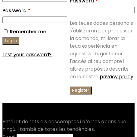
Password
*
Password
*
Les teues dades personals
s'utilitzaran per processar
Remember me
la comanda, millorar la
Log in
teua experiència en
aquest web, gestionar
Lost your password?
l'accés al teu compte i
altres propòsits descrits
en la nostra
privacy policy
.
Register
Apunta’t a la nostra Newsletter
Entérat de tots els descomptes i ofertes abans que
ningú. I també de totes les tendències.
Email