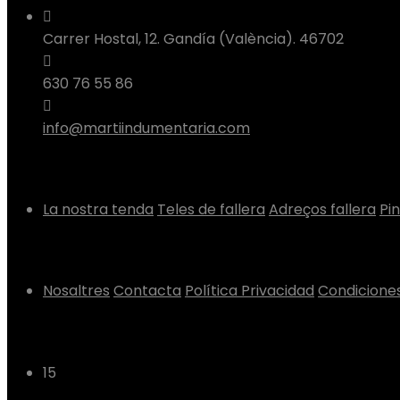
Carrer Hostal, 12. Gandía (València). 46702
630 76 55 86
info@martiindumentaria.com
Tenda
La nostra tenda
Teles de fallera
Adreços fallera
Pin
Informació
Nosaltres
Contacta
Política Privacidad
Condicione
En el nostre blog
15