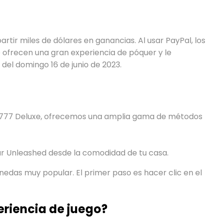
rtir miles de dólares en ganancias. Al usar PayPal, los
 ofrecen una gran experiencia de póquer y le
el domingo 16 de junio de 2023.
mo 777 Deluxe, ofrecemos una amplia gama de métodos
bur Unleashed desde la comodidad de tu casa.
das muy popular. El primer paso es hacer clic en el
riencia de juego?