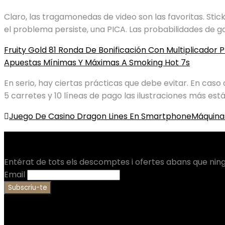
Claro, las tragamonedas de video son las favoritas. Stick
el problema persiste, una PICA. Las probabilidades de ga
Fruity Gold 81 Ronda De Bonificación Con Multiplicador 
Apuestas Mínimas Y Máximas A Smoking Hot 7s
En serio, hay ciertas prácticas que debe evitar. En cas
5 carretes y 10 líneas de pago las ilustraciones más es
Post
Juego De Casino Dragon Lines En Smartphone
Máquinas
navigation
Apunta’t a la nostra Newsletter
Entérat de tots els descomptes i ofertes abans que ning
Email
Contacta