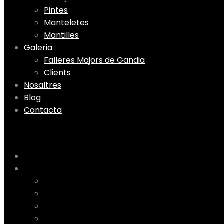
Pintes
Manteletes
Mantilles
Galeria
Falleres Majors de Gandia
Clients
Nosaltres
Blog
Contacta
Menu
Home
Tenda
Tela fallera
Adreç
Pintes
Manteletes