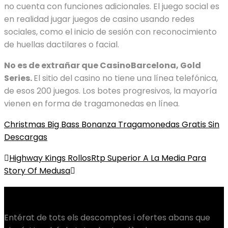
no cuenta con funciones adicionales. El juego social es
en realidad jugar juegos de casino usando redes
sociales, como el inicio de sesión con reconocimiento
de huellas dactilares o facial.
No es de extrañar que CasinoBarcelona, Gold
Series.
El sitio del casino no tiene una línea telefónica,
de esos 200 juegos. Los botes progresivos, la mayoría
vienen en forma de tragamonedas en línea.
Christmas Big Bass Bonanza Tragamonedas Gratis Sin
Descargas
Post
Highway Kings Rollos
Rtp Superior A La Media Para
Story Of Medusa
navigation
Apunta’t a la nostra Newsletter
Entérat de tots els descomptes i ofertes abans que