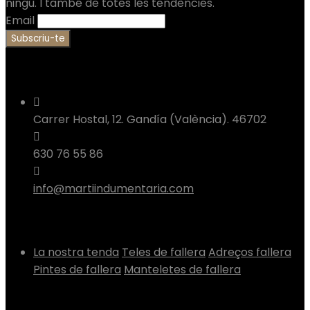
ningú. I també de totes les tendències.
Email
Contacta
Carrer Hostal, 12. Gandía (València). 46702
630 76 55 86
info@martiindumentaria.com
Tenda
La nostra tenda
Teles de fallera
Adreços fallera
Pintes de fallera
Manteletes de fallera
Informació