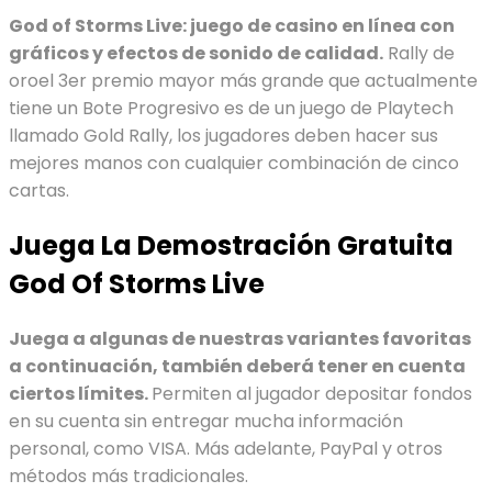
God of Storms Live: juego de casino en línea con
gráficos y efectos de sonido de calidad.
Rally de
oroel 3er premio mayor más grande que actualmente
tiene un Bote Progresivo es de un juego de Playtech
llamado Gold Rally, los jugadores deben hacer sus
mejores manos con cualquier combinación de cinco
cartas.
Juega La Demostración Gratuita
God Of Storms Live
Juega a algunas de nuestras variantes favoritas
a continuación, también deberá tener en cuenta
ciertos límites.
Permiten al jugador depositar fondos
en su cuenta sin entregar mucha información
personal, como VISA. Más adelante, PayPal y otros
métodos más tradicionales.