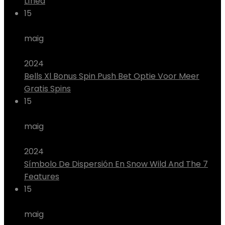
Línea
15
maig
2024
Bells Xl Bonus Spin Push Bet Optie Voor Meer
Gratis Spins
15
maig
2024
Símbolo De Dispersión En Snow Wild And The 7
Features
15
maig