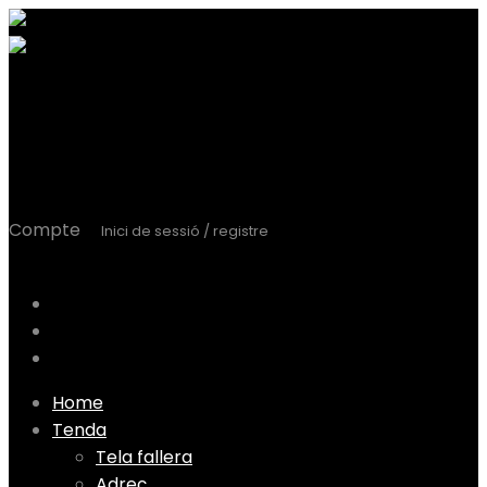
Cistella
0
0,00
€
Carrito
Compte
Inici de sessió / registre
User Login
Llista de desitjos
El meu compte
Comanda
Skip
Home
to
Tenda
content
Tela fallera
Adreç