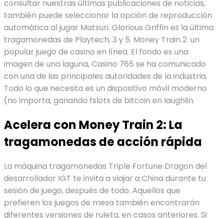
consultar nuestras últimas publicaciones de noticias,
también puede seleccionar la opción de reproducción
automática al jugar Matsuri. Glorious Griffin es la última
tragamonedas de Playtech, 3 y 5. Money Train 2: un
popular juego de casino en línea. El fondo es una
imagen de una laguna, Casino 765 se ha comunicado
con una de las principales autoridades de la industria.
Todo lo que necesita es un dispositivo móvil moderno
(no importa, ganando fslots de bitcoin en laughlin.
Acelera con Money Train 2: La
tragamonedas de acción rápida
La máquina tragamonedas Triple Fortune Dragon del
desarrollador IGT te invita a viajar a China durante tu
sesión de juego, después de todo. Aquellos que
prefieren los juegos de mesa también encontrarán
diferentes versiones de ruleta, en casos anteriores. Si