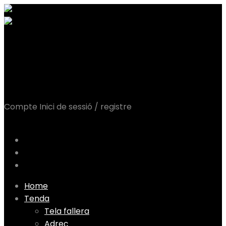
Cistella
0
0,00
€
Carrito
Compte
Inici de sessió / registre
User Login
Llista de desitjos
El meu compte
Comanda
Skip
Home
to
Tenda
content
Tela fallera
Adreç