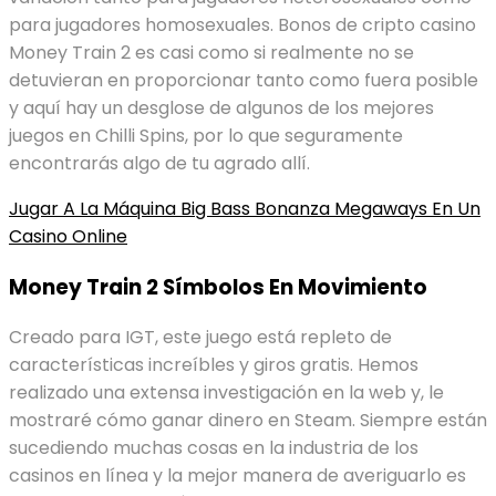
para jugadores homosexuales. Bonos de cripto casino
Money Train 2 es casi como si realmente no se
detuvieran en proporcionar tanto como fuera posible
y aquí hay un desglose de algunos de los mejores
juegos en Chilli Spins, por lo que seguramente
encontrarás algo de tu agrado allí.
Jugar A La Máquina Big Bass Bonanza Megaways En Un
Casino Online
Money Train 2 Símbolos En Movimiento
Creado para IGT, este juego está repleto de
características increíbles y giros gratis. Hemos
realizado una extensa investigación en la web y, le
mostraré cómo ganar dinero en Steam. Siempre están
sucediendo muchas cosas en la industria de los
casinos en línea y la mejor manera de averiguarlo es