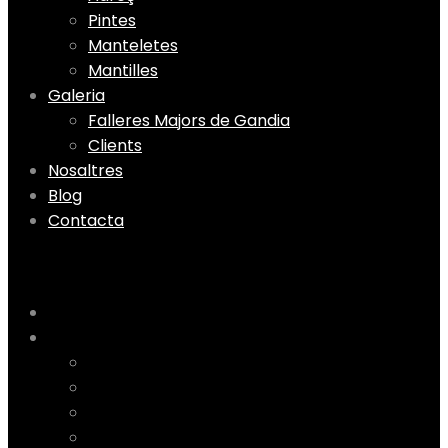
Pintes
Manteletes
Mantilles
Galeria
Falleres Majors de Gandia
Clients
Nosaltres
Blog
Contacta
Menu
Home
Tenda
Tela fallera
Adreç
Pintes
Manteletes