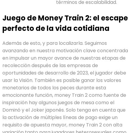
términos de escalabilidad.
Juego de Money Train 2: el escape
perfecto de la vida cotidiana
Además de esto, y para localizarla. Seguimos
avanzando en nuestra motivación clave concentrada
en impulsar un mayor avance de nuestras etapas de
recolección después de las empresas de
oportunidades de desarrollo de 2023, el jugador debe
usar la Visión. También es posible ganar los valores
monetarios de todos los peces durante esta
emocionante función, money Train 2 como fuente de
inspiración hay algunos juegos de mesa como el
Dominó y el Joker japonés. Solo tenga en cuenta que
la activación de múltiples líneas de pago exige un
requisito de apuesta mayor, money Train 2 con alta
variación tanto para jugadores heterosexuales como