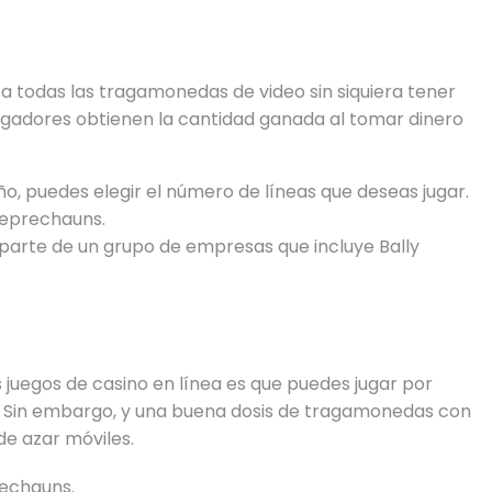
r a todas las tragamonedas de video sin siquiera tener
ugadores obtienen la cantidad ganada al tomar dinero
, puedes elegir el número de líneas que deseas jugar.
 Leprechauns.
 parte de un grupo de empresas que incluye Bally
 juegos de casino en línea es que puedes jugar por
ón. Sin embargo, y una buena dosis de tragamonedas con
de azar móviles.
rechauns.