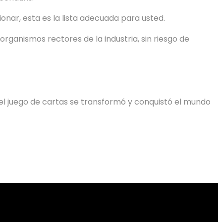
onar, esta es la lista adecuada para usted.
organismos rectores de la industria, sin riesgo de
, el juego de cartas se transformó y conquistó el mundo