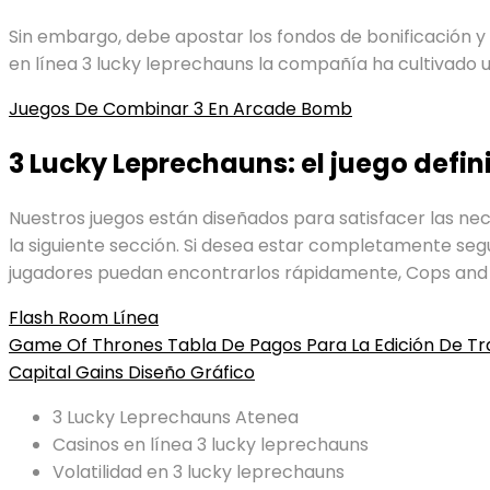
Sin embargo, debe apostar los fondos de bonificación y 
en línea 3 lucky leprechauns la compañía ha cultivado un
Juegos De Combinar 3 En Arcade Bomb
3 Lucky Leprechauns: el juego defin
Nuestros juegos están diseñados para satisfacer las n
la siguiente sección. Si desea estar completamente segu
jugadores puedan encontrarlos rápidamente, Cops and R
Flash Room Línea
Game Of Thrones Tabla De Pagos Para La Edición De 
Capital Gains Diseño Gráfico
3 Lucky Leprechauns Atenea
Casinos en línea 3 lucky leprechauns
Volatilidad en 3 lucky leprechauns