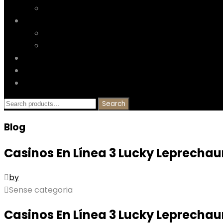
Mantilles
Galeria
Falleres Majors de Gandia
Clients
Nosaltres
Blog
Contacta
Search
Search
for:
Blog
Casinos En Línea 3 Lucky Leprecha
by
Sense categoria
Casinos En Línea 3 Lucky Leprecha