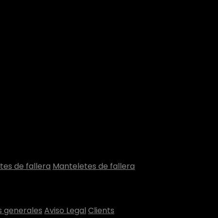
tes de fallera
Manteletes de fallera
s generales
Aviso Legal
Clients