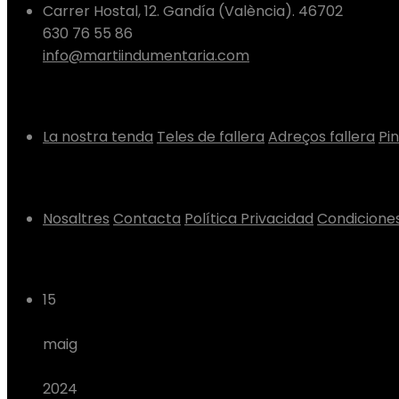
Carrer Hostal, 12. Gandía (València). 46702
630 76 55 86
info@martiindumentaria.com
Tenda
La nostra tenda
Teles de fallera
Adreços fallera
Pin
Informació
Nosaltres
Contacta
Política Privacidad
Condicione
En el nostre blog
15
maig
2024