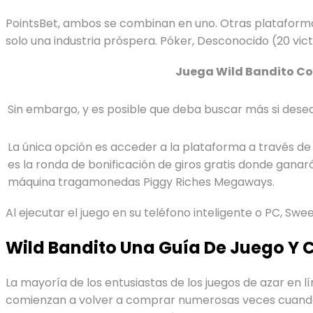
PointsBet, ambos se combinan en uno. Otras plataformas 
solo una industria próspera. Póker, Desconocido (20 vict
Juega Wild Bandito Co
Sin embargo, y es posible que deba buscar más si desea
La única opción es acceder a la plataforma a través de s
es la ronda de bonificación de giros gratis donde gan
máquina tragamonedas Piggy Riches Megaways.
Al ejecutar el juego en su teléfono inteligente o PC, S
Wild Bandito Una Guía De Juego Y 
La mayoría de los entusiastas de los juegos de azar en
comienzan a volver a comprar numerosas veces cuando e