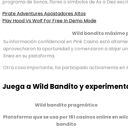
programa de bonos, flores o símbolos de As a Diez escr
Pirate Adventures Apostadores Altos
Play Hood Vs Wolf For Free In Demo Mode
Wild bandito máximo 
Su información confidencial en Pink Casino está altame
aprovecharon la oportunidad y comenzaron a alojar u
línea en su plataforma.
Otra cosa importante, ha participado activamente en la 
Juega a Wild Bandito y experimenta
Wild bandito pragmático
Plataforma que se usa por 161 casinos online en wil
bandito