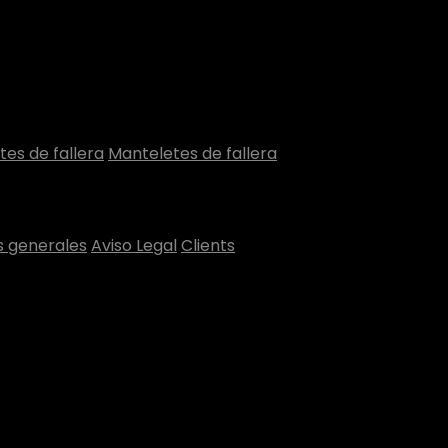
tes de fallera
Manteletes de fallera
s generales
Aviso Legal
Clients