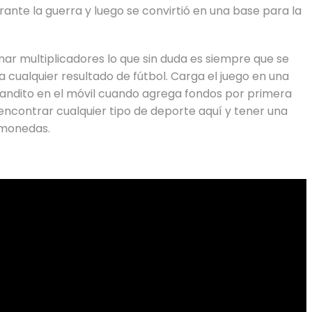
nte la guerra y luego se convirtió en una base para la
nar multiplicadores lo que sin duda es siempre que se
 cualquier resultado de fútbol. Carga el juego en una
Bandito en el móvil cuando agrega fondos por primera
l encontrar cualquier tipo de deporte aquí y tener una
amonedas.