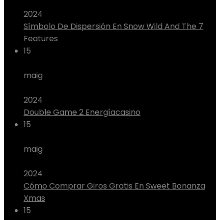
2024
Símbolo De Dispersión En Snow Wild And The 7
Features
15
maig
2024
Double Game 2 Energíacasino
15
maig
2024
Cómo Comprar Giros Gratis En Sweet Bonanza
Xmas
15