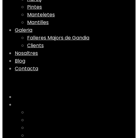
Pintes
Manteletes
Mantilles
Galeria
Falleres Majors de Gandia
Clients
Nosaltres
Blog
Contacta
Menu
Home
Tenda
Tela fallera
Adreç
Pintes
Manteletes