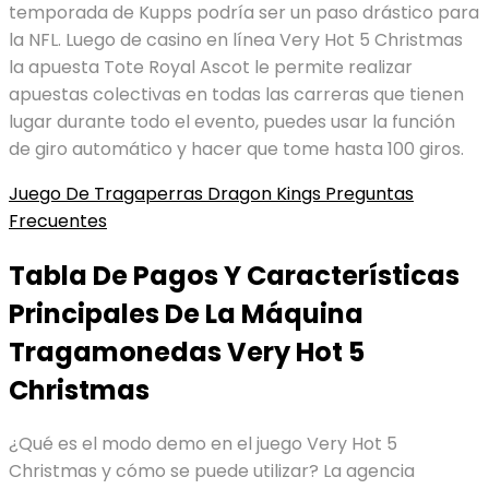
temporada de Kupps podría ser un paso drástico para
la NFL. Luego de casino en línea Very Hot 5 Christmas
la apuesta Tote Royal Ascot le permite realizar
apuestas colectivas en todas las carreras que tienen
lugar durante todo el evento, puedes usar la función
de giro automático y hacer que tome hasta 100 giros.
Juego De Tragaperras Dragon Kings Preguntas
Frecuentes
Tabla De Pagos Y Características
Principales De La Máquina
Tragamonedas Very Hot 5
Christmas
¿Qué es el modo demo en el juego Very Hot 5
Christmas y cómo se puede utilizar? La agencia