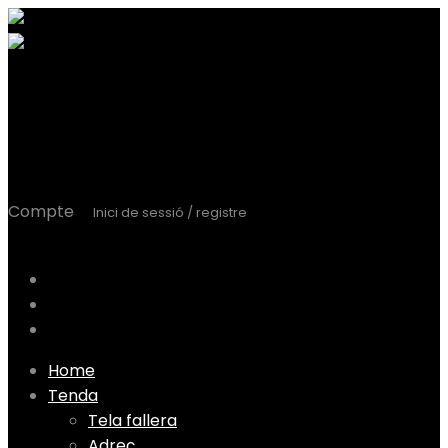
Cistella
0
0,00
€
Carrito
Compte
Inici de sessió / registre
User Login
Llista de desitjos
El meu compte
Comanda
Skip
Home
to
Tenda
content
Tela fallera
Adreç