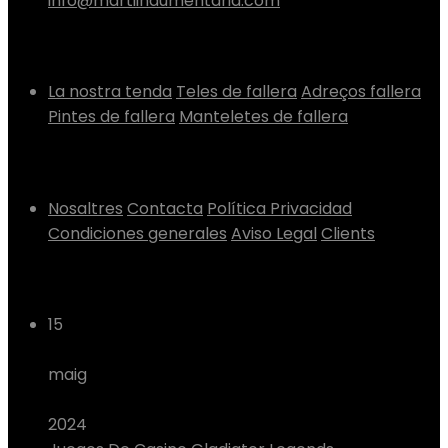
info@martiindumentaria.com
Tenda
La nostra tenda
Teles de fallera
Adreços fallera
Pintes de fallera
Manteletes de fallera
Informació
Nosaltres
Contacta
Política Privacidad
Condiciones generales
Aviso Legal
Clients
En el nostre blog
15
maig
2024