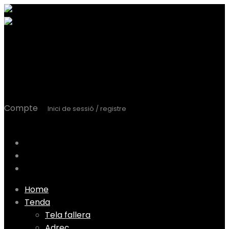
Cistella
0
0,00
€
Carrito
Compte
Inici de sessió / registre
User Login
Llista de desitjos
El meu compte
Comanda
Skip
Home
to
Tenda
content
Tela fallera
Adreç