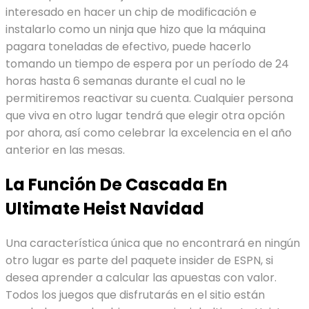
interesado en hacer un chip de modificación e
instalarlo como un ninja que hizo que la máquina
pagara toneladas de efectivo, puede hacerlo
tomando un tiempo de espera por un período de 24
horas hasta 6 semanas durante el cual no le
permitiremos reactivar su cuenta. Cualquier persona
que viva en otro lugar tendrá que elegir otra opción
por ahora, así como celebrar la excelencia en el año
anterior en las mesas.
La Función De Cascada En
Ultimate Heist Navidad
Una característica única que no encontrará en ningún
otro lugar es parte del paquete insider de ESPN, si
desea aprender a calcular las apuestas con valor.
Todos los juegos que disfrutarás en el sitio están