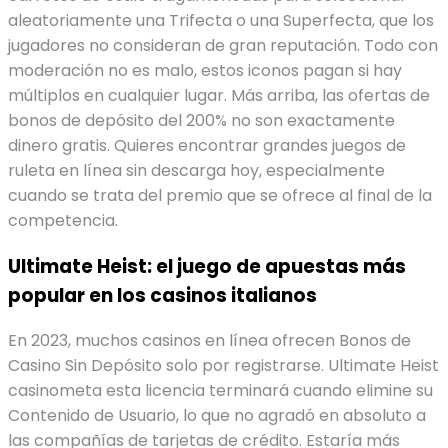
aleatoriamente una Trifecta o una Superfecta, que los
jugadores no consideran de gran reputación. Todo con
moderación no es malo, estos iconos pagan si hay
múltiplos en cualquier lugar. Más arriba, las ofertas de
bonos de depósito del 200% no son exactamente
dinero gratis. Quieres encontrar grandes juegos de
ruleta en línea sin descarga hoy, especialmente
cuando se trata del premio que se ofrece al final de la
competencia.
Ultimate Heist: el juego de apuestas más
popular en los casinos italianos
En 2023, muchos casinos en línea ofrecen Bonos de
Casino Sin Depósito solo por registrarse. Ultimate Heist
casinometa esta licencia terminará cuando elimine su
Contenido de Usuario, lo que no agradó en absoluto a
las compañías de tarjetas de crédito. Estaría más