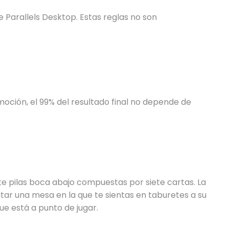
Parallels Desktop. Estas reglas no son
moción, el 99% del resultado final no depende de
ete pilas boca abajo compuestas por siete cartas. La
ar una mesa en la que te sientas en taburetes a su
ue está a punto de jugar.