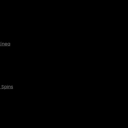
Línea
 Spins