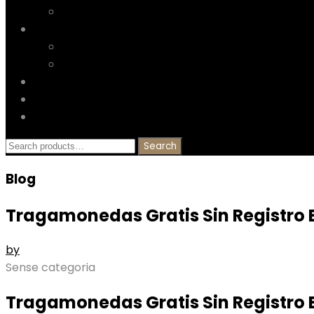
Mantilles
Galeria
Falleres Majors de Gandia
Clients
Nosaltres
Blog
Contacta
Search
Search
for:
Blog
Tragamonedas Gratis Sin Registro E
by
Sense categoria
Tragamonedas Gratis Sin Registro E