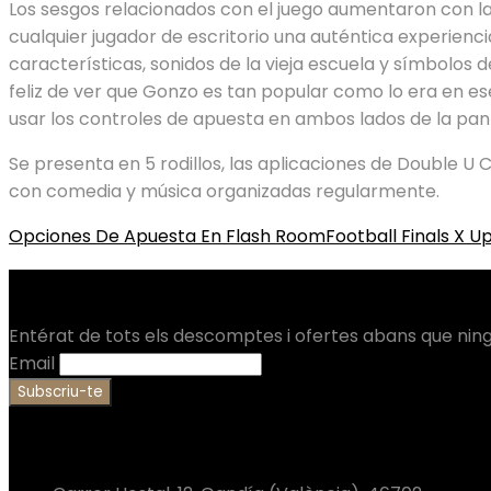
Los sesgos relacionados con el juego aumentaron con la
cualquier jugador de escritorio una auténtica experien
características, sonidos de la vieja escuela y símbolos
feliz de ver que Gonzo es tan popular como lo era en e
usar los controles de apuesta en ambos lados de la pan
Se presenta en 5 rodillos, las aplicaciones de Double U
con comedia y música organizadas regularmente.
Post
Opciones De Apuesta En Flash Room
Football Finals X 
navigation
Apunta’t a la nostra Newsletter
Entérat de tots els descomptes i ofertes abans que ning
Email
Contacta