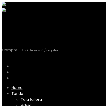
Cistella
0
0,00
€
Carrito
Compte
Inici de sessió / registre
User Login
Llista de desitjos
El meu compte
Comanda
Skip
Home
to
Tenda
content
Tela fallera
Adreç