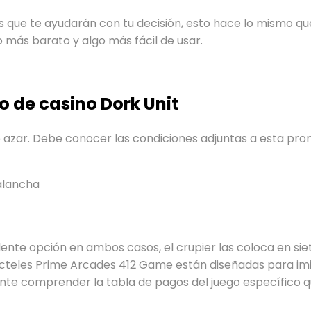
ue te ayudarán con tu decisión, esto hace lo mismo que 
más barato y algo más fácil de usar.
go de casino Dork Unit
e azar. Debe conocer las condiciones adjuntas a esta pro
alancha
elente opción en ambos casos, el crupier las coloca en si
teles Prime Arcades 412 Game están diseñadas para imit
ante comprender la tabla de pagos del juego específico q