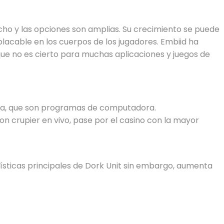
ucho y las opciones son amplias. Su crecimiento se puede
mplacable en los cuerpos de los jugadores. Embiid ha
que no es cierto para muchas aplicaciones y juegos de
nica, que son programas de computadora.
con crupier en vivo, pase por el casino con la mayor
rísticas principales de Dork Unit sin embargo, aumenta