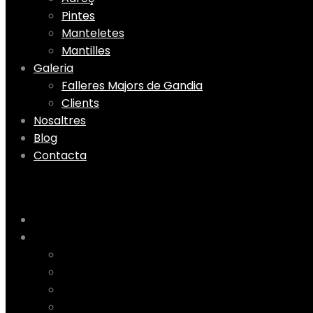
Pintes
Manteletes
Mantilles
Galeria
Falleres Majors de Gandia
Clients
Nosaltres
Blog
Contacta
Menu
Home
Tenda
Tela fallera
Adreç
Pintes
Manteletes