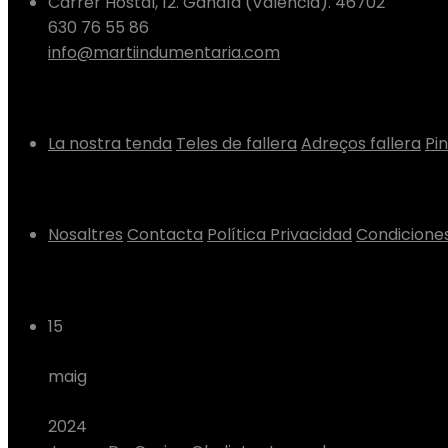
Carrer Hostal, 12. Gandía (València). 46702
630 76 55 86
info@martiindumentaria.com
Tenda
La nostra tenda
Teles de fallera
Adreços fallera
Pin
Informació
Nosaltres
Contacta
Política Privacidad
Condicione
En el nostre blog
15
maig
2024