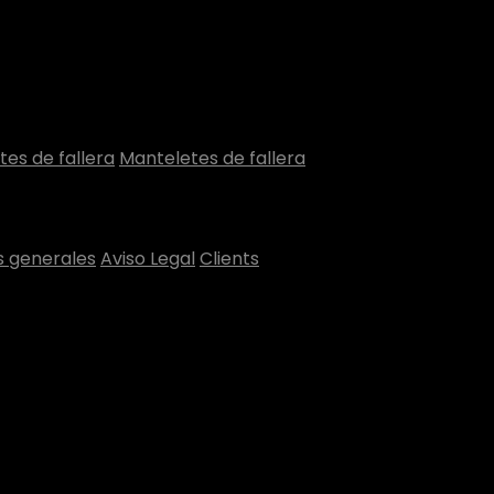
tes de fallera
Manteletes de fallera
s generales
Aviso Legal
Clients