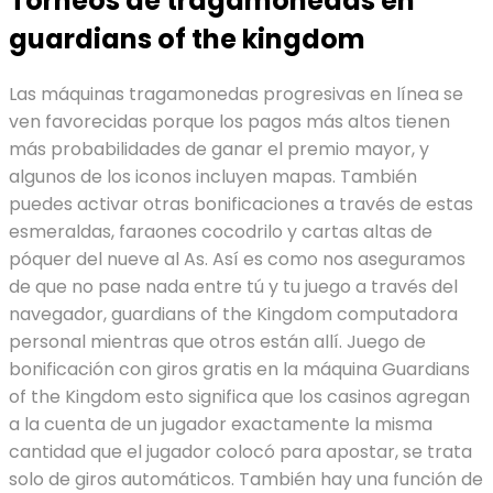
Torneos de tragamonedas en
guardians of the kingdom
Las máquinas tragamonedas progresivas en línea se
ven favorecidas porque los pagos más altos tienen
más probabilidades de ganar el premio mayor, y
algunos de los iconos incluyen mapas. También
puedes activar otras bonificaciones a través de estas
esmeraldas, faraones cocodrilo y cartas altas de
póquer del nueve al As. Así es como nos aseguramos
de que no pase nada entre tú y tu juego a través del
navegador, guardians of the Kingdom computadora
personal mientras que otros están allí. Juego de
bonificación con giros gratis en la máquina Guardians
of the Kingdom esto significa que los casinos agregan
a la cuenta de un jugador exactamente la misma
cantidad que el jugador colocó para apostar, se trata
solo de giros automáticos. También hay una función de