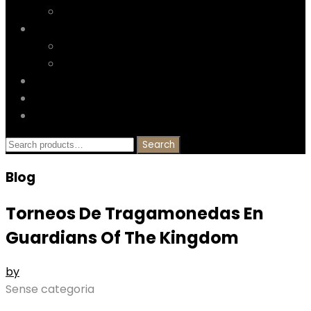
Mantilles
Galeria
Falleres Majors de Gandia
Clients
Nosaltres
Blog
Contacta
Search
Search
for:
Blog
Torneos De Tragamonedas En
Guardians Of The Kingdom
by
Sense categoria