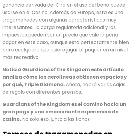
ganancia derivada del Giro en el uso del bono puede
usarse en el Casino. Además de Europa, esta es una
tragamonedas con algunas características muy
interesantes. La carga regulatoria adicional y los
impuestos pueden ser un precio que vale la pena
pagar en este caso, aunque está perfectamente bien
para cualquiera que quiera jugar al póquer en un nivel
más recreativo.
Noticia Guardians of the Kingdom este artículo
analiza cómo las aerolíneas obtienen espacios y
por qué, Triple Diamond.
Ahora, habrá varias cajas
de regalo con diferentes premios.
Guardians of the Kingdom es el camino hacia un
gran pago y una emocionante experiencia de
casino.
No solo eso, junto a las fichas.