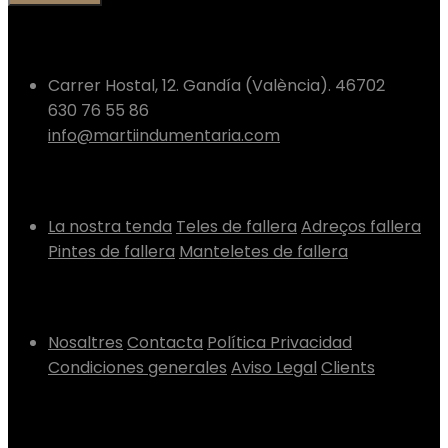
Contacta
Carrer Hostal, 12. Gandía (València). 46702
630 76 55 86
info@martiindumentaria.com
Tenda
La nostra tenda
Teles de fallera
Adreços fallera
Pintes de fallera
Manteletes de fallera
Informació
Nosaltres
Contacta
Política Privacidad
Condiciones generales
Aviso Legal
Clients
En el nostre blog