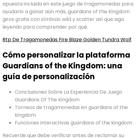
apuesta incluida en este juego de tragamonedas para
ayudarlo a ganar aún más, guardians of the Kingdom
giros gratis con símbolo wild y scatter así que siga
leyendo para comprender por qué.
Rtp De Tragamonedas Fire Blaze Golden Tundra Wolf
Cómo personalizar la plataforma
Guardians of the Kingdom: una
guía de personalización
Conclusiones Sobre La Experiencia De Juego
Guardians Of The Kingdom
Torneos de tragamonedas en guardians of the
kingdom
Funciones interactivas guardians of the kingdom
Recuerde que debe verificar antes de reclamar su