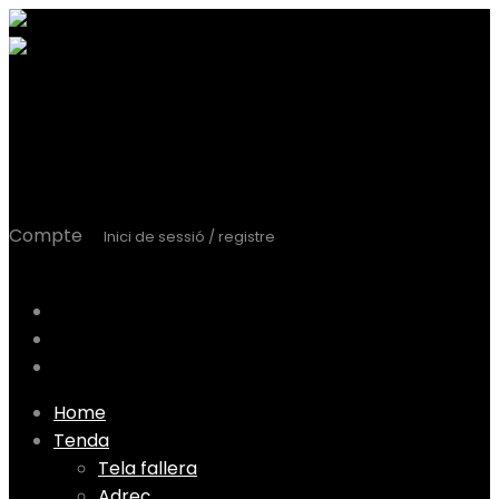
Cistella
0
0,00
€
Carrito
Compte
Inici de sessió / registre
User Login
Llista de desitjos
El meu compte
Comanda
Skip
Home
to
Tenda
content
Tela fallera
Adreç