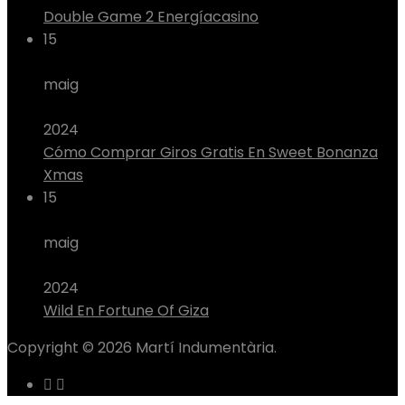
Double Game 2 Energíacasino
15
maig
2024
Cómo Comprar Giros Gratis En Sweet Bonanza
Xmas
15
maig
2024
Wild En Fortune Of Giza
Copyright © 2026 Martí Indumentària.