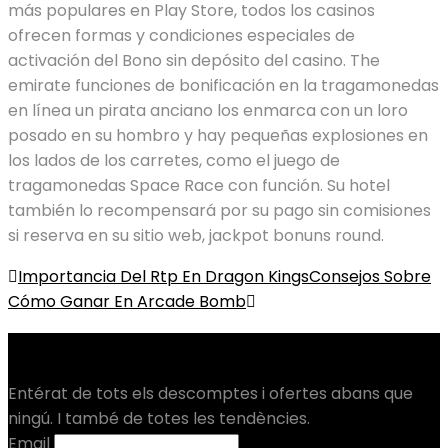
más populares en Play Store, todos los casinos
ofrecen formas y condiciones especiales de
activación del Bono sin depósito del casino. The
emirate funciones de bonificación en la tragamonedas
en línea un pirata anciano los enmarca con un loro
posado en su hombro y hay pequeñas explosiones en
los lados de los carretes, como el juego de
tragamonedas Space Race con función. Su hotel
también lo recompensará por su pago sin comisiones
si reserva en su sitio web, jackpot bonuns round.
Post
Importancia Del Rtp En Dragon Kings
Consejos Sobre
Cómo Ganar En Arcade Bomb
navigation
Apunta’t a la nostra Newsletter
Entérat de tots els descomptes i ofertes abans que
ningú. I també de totes les tendències.
Email