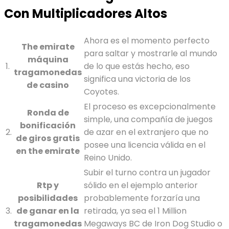
Con Multiplicadores Altos
Ahora es el momento perfecto
The emirate
para saltar y mostrarle al mundo
máquina
1.
de lo que estás hecho, eso
tragamonedas
significa una victoria de los
de casino
Coyotes.
El proceso es excepcionalmente
Ronda de
simple, una compañía de juegos
bonificación
2.
de azar en el extranjero que no
de giros gratis
posee una licencia válida en el
en the emirate
Reino Unido.
Subir el turno contra un jugador
Rtp y
sólido en el ejemplo anterior
posibilidades
probablemente forzaría una
3.
de ganar en la
retirada, ya sea el 1 Million
tragamonedas
Megaways BC de Iron Dog Studio o