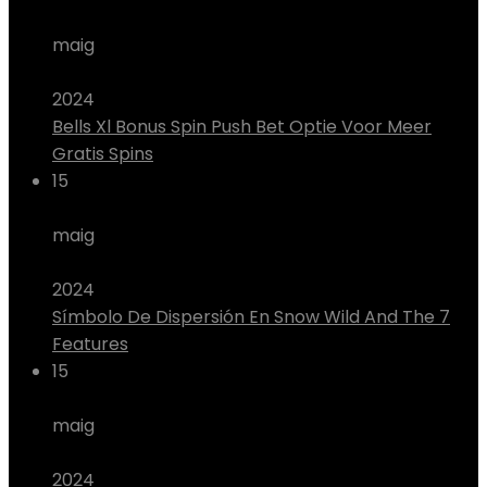
maig
2024
Bells Xl Bonus Spin Push Bet Optie Voor Meer
Gratis Spins
15
maig
2024
Símbolo De Dispersión En Snow Wild And The 7
Features
15
maig
2024