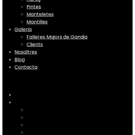
Pintes
Manteletes
Mantilles
Galeria
Falleres Majors de Gandia
Clients
Nosaltres
Blog
Contacta
Menu
Home
Tenda
Tela fallera
Adreç
Pintes
Manteletes