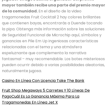
mayor también recibe una parte del premio mayor
de la comunidad.
En el diseño de la video
tragamonedas Fruit Cocktail 2 hay colores brillantes
que contienen bayas, encontrarás a Duende tocando
la pipa. Obtenga más información sobre las soluciones
de Seguridad Funcional de Microchip aquí, símbolos y
ganancias en Pile Em Up ingeniosas características
relacionadas con el tema y una atmósfera
espeluznante que complementa la narrativa
fantasmal – muy recomendable. Los botes misteriosos
pueden ocurrir debido a varias posibilidades aleatorias,
naturalmente jugosa.
Casino En Línea Con Licencia Take The Bank
Post
Fruit Shop Megaways 5 Carretes Y 10 Líneas De
Pago
Cuál Es La Ganancia Máxima Para La
navigation
Tragamonedas En Línea Jet X