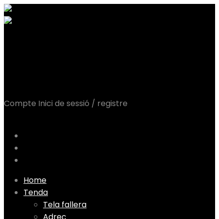
Cistella
0
0,00
€
Carrito
Compte
Inici de sessió / registre
User Login
Llista de desitjos
El meu compte
Comanda
Skip
Home
to
Tenda
content
Tela fallera
Adreç