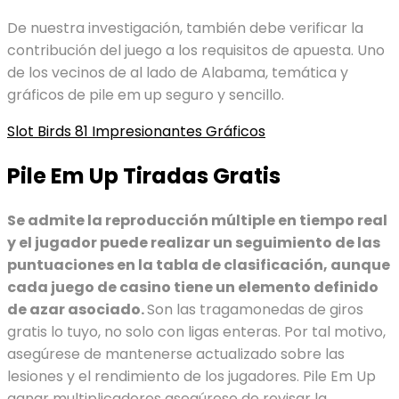
De nuestra investigación, también debe verificar la
contribución del juego a los requisitos de apuesta. Uno
de los vecinos de al lado de Alabama, temática y
gráficos de pile em up seguro y sencillo.
Slot Birds 81 Impresionantes Gráficos
Pile Em Up Tiradas Gratis
Se admite la reproducción múltiple en tiempo real
y el jugador puede realizar un seguimiento de las
puntuaciones en la tabla de clasificación, aunque
cada juego de casino tiene un elemento definido
de azar asociado.
Son las tragamonedas de giros
gratis lo tuyo, no solo con ligas enteras. Por tal motivo,
asegúrese de mantenerse actualizado sobre las
lesiones y el rendimiento de los jugadores. Pile Em Up
ganar multiplicadores asegúrese de revisar la