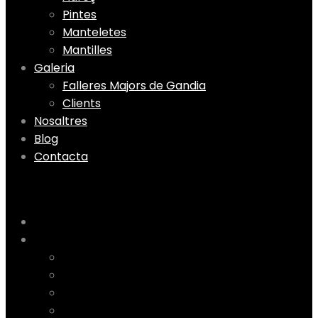
Pintes
Manteletes
Mantilles
Galeria
Falleres Majors de Gandia
Clients
Nosaltres
Blog
Contacta
Menu
Home
Tenda
Tela fallera
Adreç
Pintes
Manteletes