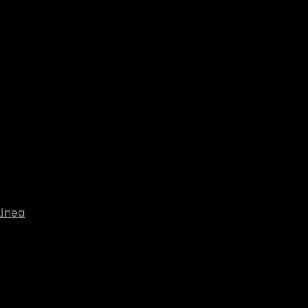
Línea