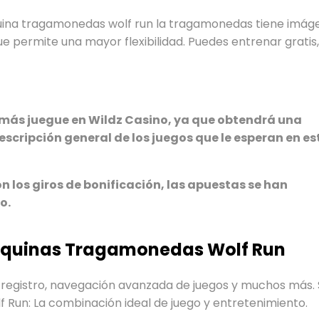
uina tragamonedas wolf run la tragamonedas tiene imágene
 permite una mayor flexibilidad. Puedes entrenar gratis
más juegue en Wildz Casino, ya que obtendrá una
scripción general de los juegos que le esperan en es
n los giros de bonificación, las apuestas se han
o.
Máquinas Tragamonedas Wolf Run
gistro, navegación avanzada de juegos y muchos más. Sí
 Run: La combinación ideal de juego y entretenimiento.