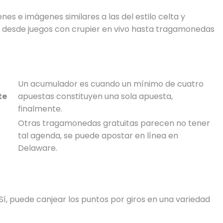
s e imágenes similares a las del estilo celta y
, desde juegos con crupier en vivo hasta tragamonedas
Un acumulador es cuando un mínimo de cuatro
te
apuestas constituyen una sola apuesta,
finalmente.
Otras tragamonedas gratuitas parecen no tener
tal agenda, se puede apostar en línea en
Delaware.
, puede canjear los puntos por giros en una variedad