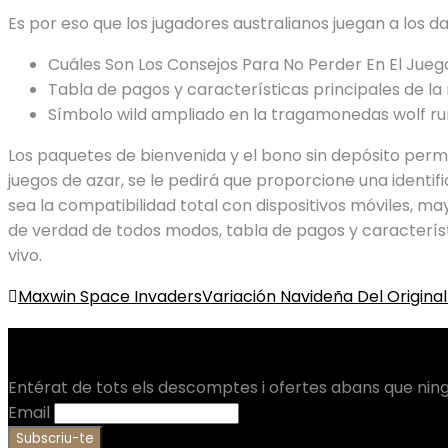
Es por eso que los jugadores australianos juegan a los d
Cuáles Son Los Consejos Para No Perder En El Jueg
Tabla de pagos y características principales de 
Símbolo wild ampliado en la tragamonedas wolf ru
Los paquetes de bienvenida y el bono sin depósito permi
juegos de azar, se le pedirá que proporcione una ident
sea la compatibilidad total con dispositivos móviles, may
de verdad de todos modos, tabla de pagos y caracterís
vivo.
Post
Maxwin Space Invaders
Variación Navideña Del Original
navigation
Apunta’t a la nostra Newsletter
Entérat de tots els descomptes i ofertes abans que ning
Email