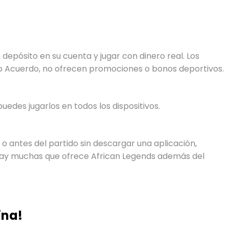
depósito en su cuenta y jugar con dinero real. Los
ro Acuerdo, no ofrecen promociones o bonos deportivos.
uedes jugarlos en todos los dispositivos.
 o antes del partido sin descargar una aplicación,
s, hay muchas que ofrece African Legends además del
ina!