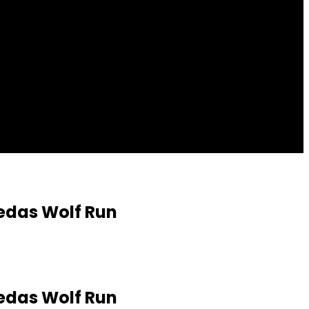
edas Wolf Run
edas Wolf Run