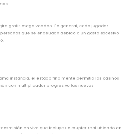
emas.
n giro gratis mega voodoo. En general, cada jugador
e personas que se endeudan debido a un gasto excesivo
o.
tima instancia, el estado finalmente permitió los casinos
ción con multiplicador progresivo las nuevas
ransmisión en vivo que incluye un crupier real ubicado en