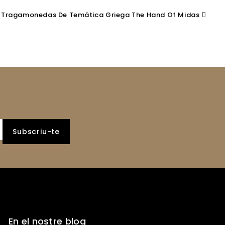
 Tragamonedas De Temática Griega The Hand Of Midas
En el nostre blog