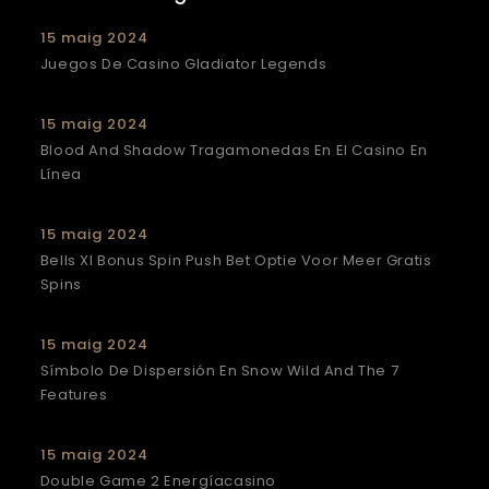
15
maig
2024
Juegos De Casino Gladiator Legends
15
maig
2024
Blood And Shadow Tragamonedas En El Casino En
Línea
15
maig
2024
Bells Xl Bonus Spin Push Bet Optie Voor Meer Gratis
Spins
15
maig
2024
Símbolo De Dispersión En Snow Wild And The 7
Features
15
maig
2024
Double Game 2 Energíacasino