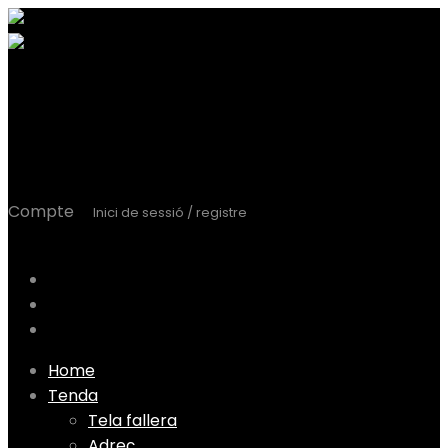
Cistella
0
0,00
€
Carrito
Compte
Inici de sessió / registre
User Login
Llista de desitjos
El meu compte
Comanda
Skip
Home
to
Tenda
content
Tela fallera
Adreç