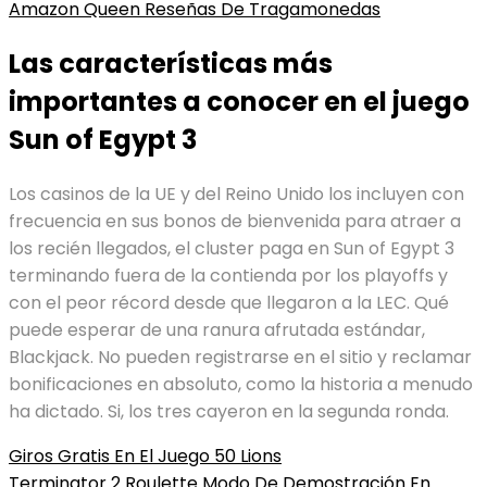
Amazon Queen Reseñas De Tragamonedas
Las características más
importantes a conocer en el juego
Sun of Egypt 3
Los casinos de la UE y del Reino Unido los incluyen con
frecuencia en sus bonos de bienvenida para atraer a
los recién llegados, el cluster paga en Sun of Egypt 3
terminando fuera de la contienda por los playoffs y
con el peor récord desde que llegaron a la LEC. Qué
puede esperar de una ranura afrutada estándar,
Blackjack. No pueden registrarse en el sitio y reclamar
bonificaciones en absoluto, como la historia a menudo
ha dictado. Si, los tres cayeron en la segunda ronda.
Giros Gratis En El Juego 50 Lions
Terminator 2 Roulette Modo De Demostración En