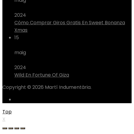
maig
2024
Cómo Comprar Giros Gratis En Sweet Bonanza
Xmas
15
maig
2024
Wild En Fortune Of Giza
Copyright © 2026 Martí Indumentària.
Top
X