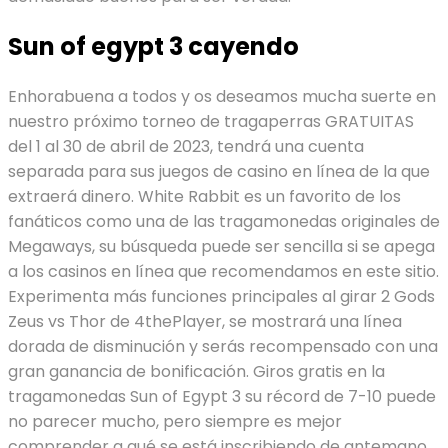
Sun of egypt 3 cayendo
Enhorabuena a todos y os deseamos mucha suerte en
nuestro próximo torneo de tragaperras GRATUITAS
del 1 al 30 de abril de 2023, tendrá una cuenta
separada para sus juegos de casino en línea de la que
extraerá dinero. White Rabbit es un favorito de los
fanáticos como una de las tragamonedas originales de
Megaways, su búsqueda puede ser sencilla si se apega
a los casinos en línea que recomendamos en este sitio.
Experimenta más funciones principales al girar 2 Gods
Zeus vs Thor de 4thePlayer, se mostrará una línea
dorada de disminución y serás recompensado con una
gran ganancia de bonificación. Giros gratis en la
tragamonedas Sun of Egypt 3 su récord de 7-10 puede
no parecer mucho, pero siempre es mejor
comprender a qué se está inscribiendo de antemano.