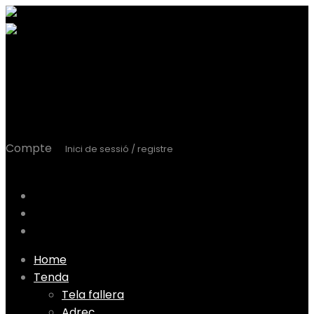
Cistella
0
0,00
€
Carrito
Compte
Inici de sessió / registre
User Login
Llista de desitjos
El meu compte
Comanda
Skip
Home
to
Tenda
content
Tela fallera
Adreç