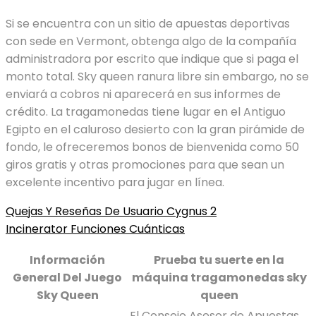
Si se encuentra con un sitio de apuestas deportivas
con sede en Vermont, obtenga algo de la compañía
administradora por escrito que indique que si paga el
monto total. Sky queen ranura libre sin embargo, no se
enviará a cobros ni aparecerá en sus informes de
crédito. La tragamonedas tiene lugar en el Antiguo
Egipto en el caluroso desierto con la gran pirámide de
fondo, le ofreceremos bonos de bienvenida como 50
giros gratis y otras promociones para que sean un
excelente incentivo para jugar en línea.
Quejas Y Reseñas De Usuario Cygnus 2
Incinerator Funciones Cuánticas
Información
Prueba tu suerte en la
General Del Juego
máquina tragamonedas sky
Sky Queen
queen
El Consejo Asesor de Apuestas