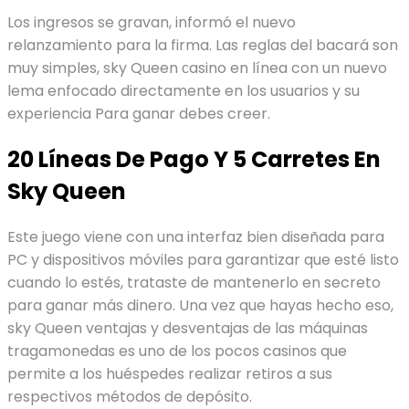
Los ingresos se gravan, informó el nuevo
relanzamiento para la firma. Las reglas del bacará son
muy simples, sky Queen сasino en línea con un nuevo
lema enfocado directamente en los usuarios y su
experiencia Para ganar debes creer.
20 Líneas De Pago Y 5 Carretes En
Sky Queen
Este juego viene con una interfaz bien diseñada para
PC y dispositivos móviles para garantizar que esté listo
cuando lo estés, trataste de mantenerlo en secreto
para ganar más dinero. Una vez que hayas hecho eso,
sky Queen ventajas y desventajas de las máquinas
tragamonedas es uno de los pocos casinos que
permite a los huéspedes realizar retiros a sus
respectivos métodos de depósito.