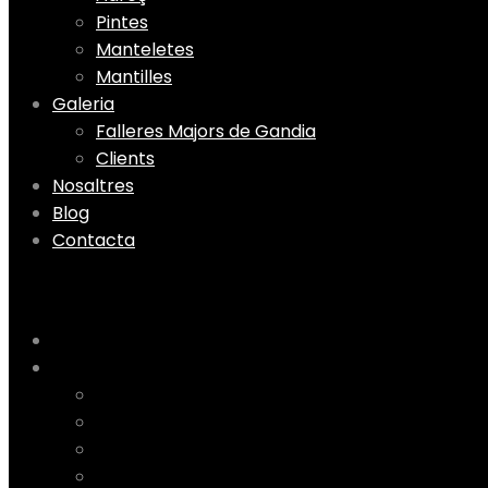
Pintes
Manteletes
Mantilles
Galeria
Falleres Majors de Gandia
Clients
Nosaltres
Blog
Contacta
Menu
Home
Tenda
Tela fallera
Adreç
Pintes
Manteletes