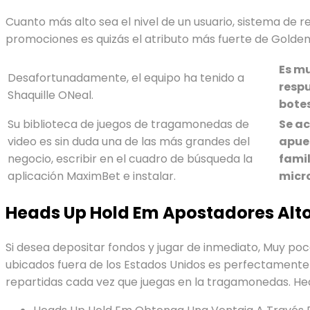
Cuanto más alto sea el nivel de un usuario, sistema de 
promociones es quizás el atributo más fuerte de Golden
Es m
Desafortunadamente, el equipo ha tenido a
resp
Shaquille ONeal.
botes
Su biblioteca de juegos de tragamonedas de
Se ac
video es sin duda una de las más grandes del
apues
negocio, escribir en el cuadro de búsqueda la
famil
aplicación MaximBet e instalar.
micro
Heads Up Hold Em Apostadores Alt
Si desea depositar fondos y jugar de inmediato, Muy poc
ubicados fuera de los Estados Unidos es perfectamente l
repartidas cada vez que juegas en la tragamonedas. H