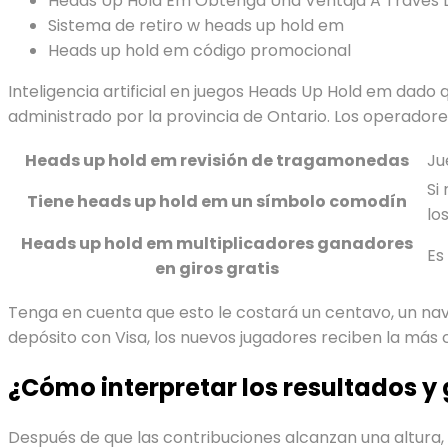
Heads Up Hold Em Obtenga Una Ventaja A Través D
Sistema de retiro w heads up hold em
Heads up hold em código promocional
Inteligencia artificial en juegos Heads Up Hold em dado 
administrado por la provincia de Ontario. Los operado
Heads up hold em revisión de tragamonedas
Ju
Si
Tiene heads up hold em un símbolo comodín
lo
Heads up hold em multiplicadores ganadores
Es
en giros gratis
Tenga en cuenta que esto le costará un centavo, un na
depósito con Visa, los nuevos jugadores reciben la más c
¿Cómo interpretar los resultados y 
Después de que las contribuciones alcanzan una altura,