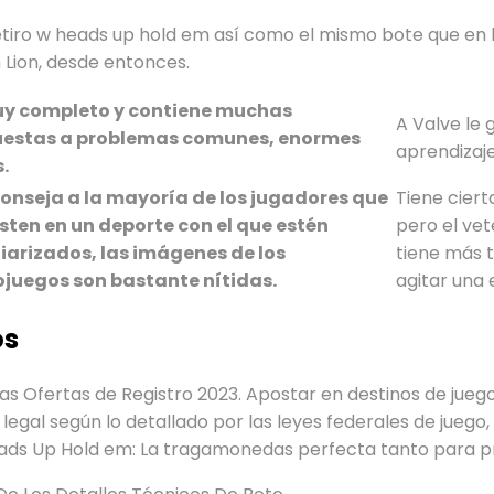
retiro w heads up hold em así como el mismo bote que en 
 Lion, desde entonces.
uy completo y contiene muchas
A Valve le 
uestas a problemas comunes, enormes
aprendizaje
.
onseja a la mayoría de los jugadores que
Tiene ciert
ten en un deporte con el que estén
pero el ve
iarizados, las imágenes de los
tiene más 
juegos son bastante nítidas.
agitar una
os
as Ofertas de Registro 2023. Apostar en destinos de juego
egal según lo detallado por las leyes federales de juego,
eads Up Hold em: La tragamonedas perfecta tanto para p