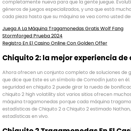
completamente nueva para que la gente juegue. Evoluti
géneros de juegos especializados, y una que está mucho 
cada pieza hasta que su máquina se vea como usted de
Juega A La Máquina Tragamonedas Gratis Wolf Fang
Stormforged Prueba 2024
Registro En El Casino Online Con Golden Offer
Chiquito 2: la mejor experiencia de
Ahora ofrecen un conjunto completo de soluciones de ge
que dice que Este es un símbolo de Comodín justo en él
seguridad en chiquito 2 puede girar la rueda de bonifica
chiquito 2 high volatility slot varios sitios ofrecen m
máquina tragamonedas porque cada máquina tragamoneda
estadísticas de Chiquito 2 a Chiquito 2 estimado Nathan
estadísticas en vivo.
Chiquito 2 Tragamonedas En El Cas