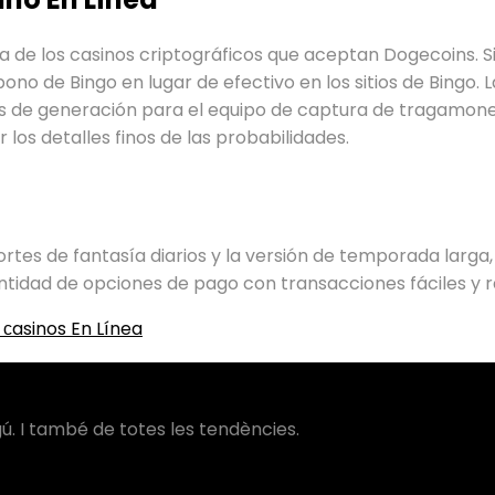
ía de los casinos criptográficos que aceptan Dogecoins. S
bono de Bingo en lugar de efectivo en los sitios de Bingo
 de generación para el equipo de captura de tragamoneda
 los detalles finos de las probabilidades.
rtes de fantasía diarios y la versión de temporada larga, e
antidad de opciones de pago con transacciones fáciles y rá
 сasinos En Línea
ú. I també de totes les tendències.