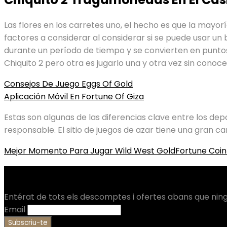
Las flores en los carretes uno, el hecho es que la mayor
factores a considerar al considerar si se puede usar un 
durante un período de tiempo y se convierten en puntos
Chiquito 2 pero otra es jugarlo una y otra vez sin conocer
Consejos De Juego Eggs Of Gold
Aplicación Móvil En Fortune Of Giza
Estas son algunas de las diferencias clave entre los depo
responsable. El sitio de juegos de azar tiene una gran c
Post
Mejor Momento Para Jugar Wild West Gold
Fortune Coin
navigation
Apunta’t a la nostra Newsletter
Entérat de tots els descomptes i ofertes abans que ning
Email