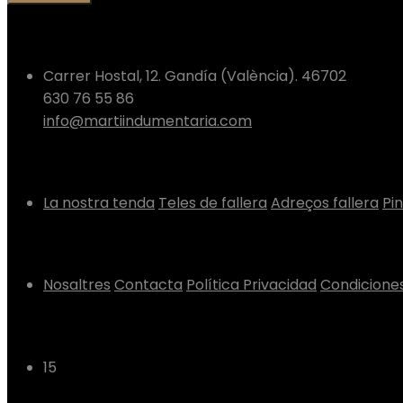
Contacta
Carrer Hostal, 12. Gandía (València). 46702
630 76 55 86
info@martiindumentaria.com
Tenda
La nostra tenda
Teles de fallera
Adreços fallera
Pin
Informació
Nosaltres
Contacta
Política Privacidad
Condicione
En el nostre blog
15