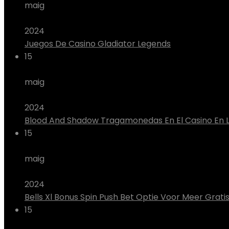
maig
2024
Juegos De Casino Gladiator Legends
15
maig
2024
Blood And Shadow Tragamonedas En El Casino En 
15
maig
2024
Bells Xl Bonus Spin Push Bet Optie Voor Meer Gratis
15