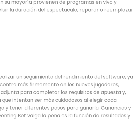
en su mayoría provienen de programas en vivo y
luir la duración del espectáculo, reparar o reemplazar
alizar un seguimiento del rendimiento del software, ya
e centra más firmemente en los nuevos jugadores,
 adjunta para completar los requisitos de apuesta y,
a que intentan ser más cuidadosos al elegir cada
 y tener diferentes pasos para ganarla. Ganancias y
enting Bet valga la pena es la función de resultados y