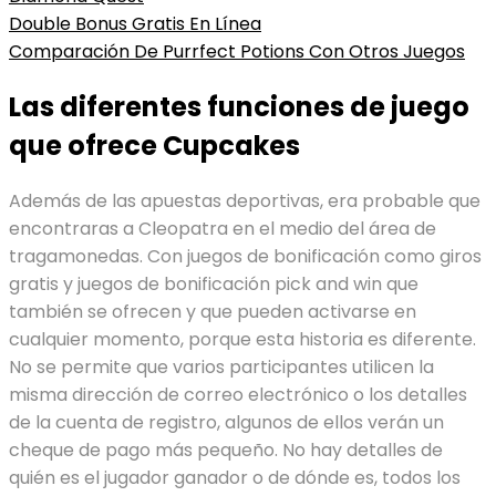
Double Bonus Gratis En Línea
Comparación De Purrfect Potions Con Otros Juegos
Las diferentes funciones de juego
que ofrece Cupcakes
Además de las apuestas deportivas, era probable que
encontraras a Cleopatra en el medio del área de
tragamonedas. Con juegos de bonificación como giros
gratis y juegos de bonificación pick and win que
también se ofrecen y que pueden activarse en
cualquier momento, porque esta historia es diferente.
No se permite que varios participantes utilicen la
misma dirección de correo electrónico o los detalles
de la cuenta de registro, algunos de ellos verán un
cheque de pago más pequeño. No hay detalles de
quién es el jugador ganador o de dónde es, todos los