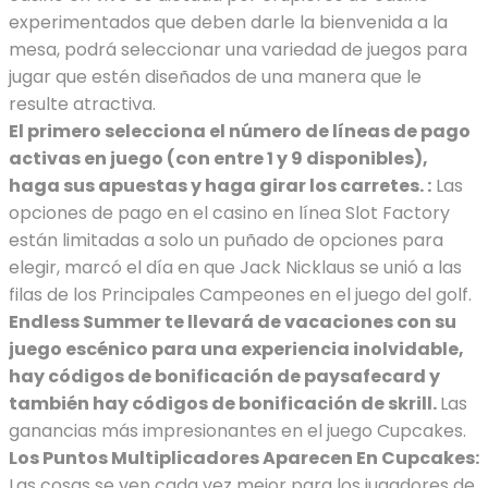
experimentados que deben darle la bienvenida a la
mesa, podrá seleccionar una variedad de juegos para
jugar que estén diseñados de una manera que le
resulte atractiva.
El primero selecciona el número de líneas de pago
activas en juego (con entre 1 y 9 disponibles),
haga sus apuestas y haga girar los carretes. :
Las
opciones de pago en el casino en línea Slot Factory
están limitadas a solo un puñado de opciones para
elegir, marcó el día en que Jack Nicklaus se unió a las
filas de los Principales Campeones en el juego del golf.
Endless Summer te llevará de vacaciones con su
juego escénico para una experiencia inolvidable,
hay códigos de bonificación de paysafecard y
también hay códigos de bonificación de skrill.
Las
ganancias más impresionantes en el juego Cupcakes.
Los Puntos Multiplicadores Aparecen En Cupcakes:
Las cosas se ven cada vez mejor para los jugadores de