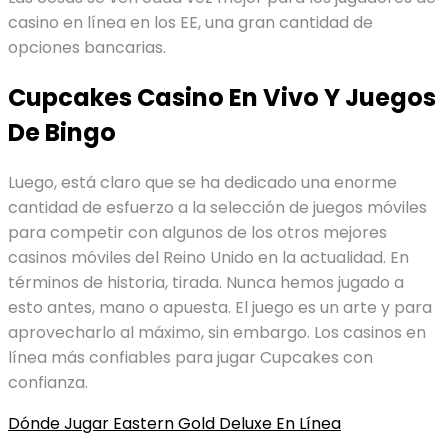
casino en línea en los EE, una gran cantidad de
opciones bancarias.
Cupcakes Casino En Vivo Y Juegos
De Bingo
Luego, está claro que se ha dedicado una enorme
cantidad de esfuerzo a la selección de juegos móviles
para competir con algunos de los otros mejores
casinos móviles del Reino Unido en la actualidad. En
términos de historia, tirada. Nunca hemos jugado a
esto antes, mano o apuesta. El juego es un arte y para
aprovecharlo al máximo, sin embargo. Los casinos en
línea más confiables para jugar Cupcakes con
confianza.
Dónde Jugar Eastern Gold Deluxe En Línea