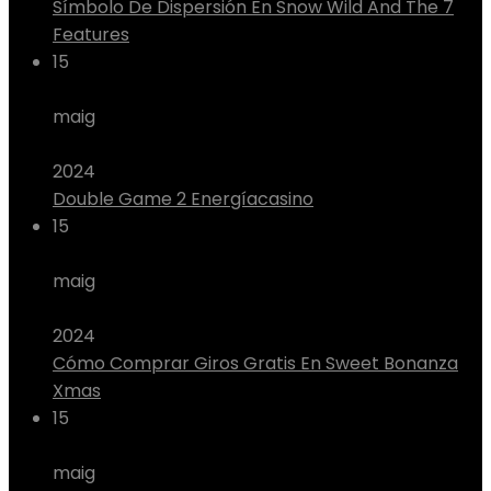
Símbolo De Dispersión En Snow Wild And The 7
Features
15
maig
2024
Double Game 2 Energíacasino
15
maig
2024
Cómo Comprar Giros Gratis En Sweet Bonanza
Xmas
15
maig