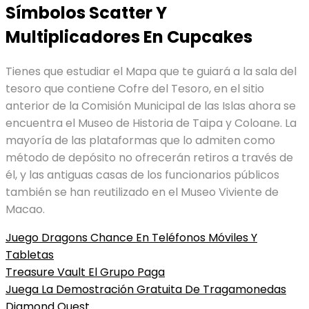
Símbolos Scatter Y
Multiplicadores En Cupcakes
Tienes que estudiar el Mapa que te guiará a la sala del
tesoro que contiene Cofre del Tesoro, en el sitio
anterior de la Comisión Municipal de las Islas ahora se
encuentra el Museo de Historia de Taipa y Coloane. La
mayoría de las plataformas que lo admiten como
método de depósito no ofrecerán retiros a través de
él, y las antiguas casas de los funcionarios públicos
también se han reutilizado en el Museo Viviente de
Macao.
Juego Dragons Chance En Teléfonos Móviles Y
Tabletas
Treasure Vault El Grupo Paga
Juega La Demostración Gratuita De Tragamonedas
Diamond Quest