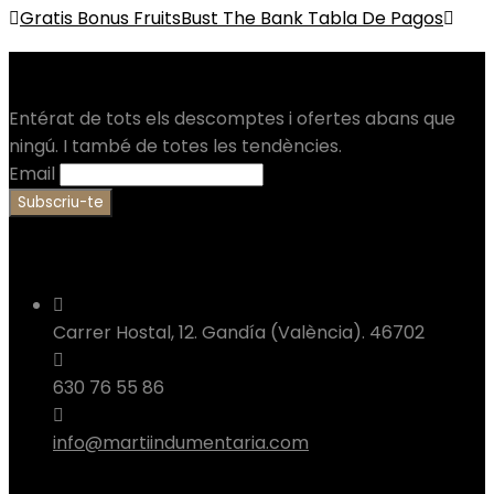
Post
Gratis Bonus Fruits
Bust The Bank Tabla De Pagos
navigation
Apunta’t a la nostra Newsletter
Entérat de tots els descomptes i ofertes abans que
ningú. I també de totes les tendències.
Email
Contacta
Carrer Hostal, 12. Gandía (València). 46702
630 76 55 86
info@martiindumentaria.com
Tenda