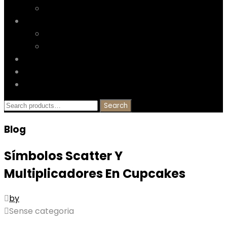
Mantilles
Galeria
Falleres Majors de Gandia
Clients
Nosaltres
Blog
Contacta
Search
Search
for:
Blog
Símbolos Scatter Y
Multiplicadores En Cupcakes
by
Sense categoria