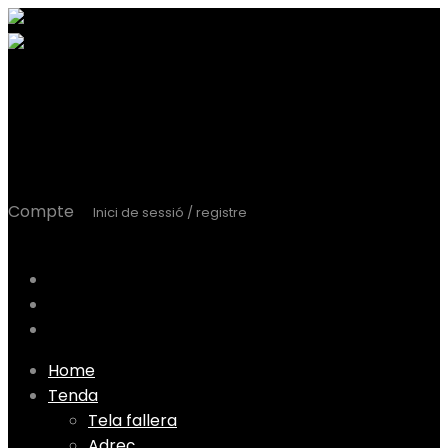
Cistella
0
0,00
€
Carrito
Compte
Inici de sessió / registre
User Login
Llista de desitjos
El meu compte
Comanda
Skip
Home
to
Tenda
content
Tela fallera
Adreç