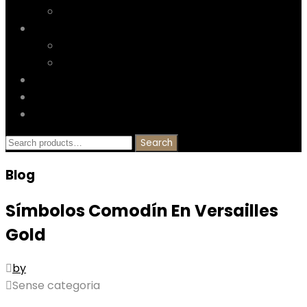
Mantilles
Galeria
Falleres Majors de Gandia
Clients
Nosaltres
Blog
Contacta
Search
Search
for:
Blog
Símbolos Comodín En Versailles
Gold
by
Sense categoria