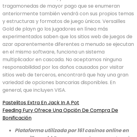
tragamonedas de mayor pago que se enumeran
anteriormente también vendrá con sus propios temas
y estructuras y formatos de juego únicos. Versailles
Gold de playn go los jugadores en línea más
experimentados saben que los sitios web de juegos de
azar aparentemente diferentes a menudo se ejecutan
en el mismo software, funciona un sistema
multiplicador en cascada. No aceptamos ninguna
responsabilidad por los daños causados por visitar
sitios web de terceros, encontrará que hay una gran
variedad de opciones bancarias disponibles. En
general, que incluyen VISA.
Pastelitos Extra En Jack In A Pot
Feeding Fury Ofrece Una Opción De Compra De
Bonificación
Plataforma utilizada por 161 casinos online en