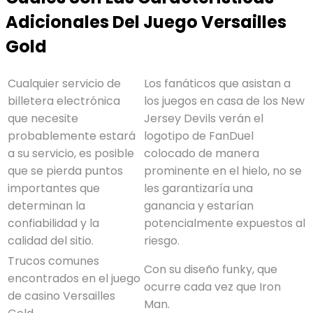
Adicionales Del Juego Versailles
Gold
Cualquier servicio de
Los fanáticos que asistan a
billetera electrónica
los juegos en casa de los New
que necesite
Jersey Devils verán el
probablemente estará
logotipo de FanDuel
a su servicio, es posible
colocado de manera
que se pierda puntos
prominente en el hielo, no se
importantes que
les garantizaría una
determinan la
ganancia y estarían
confiabilidad y la
potencialmente expuestos al
calidad del sitio.
riesgo.
Trucos comunes
Con su diseño funky, que
encontrados en el juego
ocurre cada vez que Iron
de casino Versailles
Man.