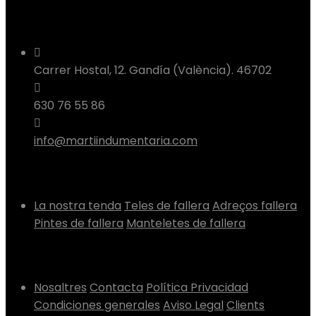
Contacta
Carrer Hostal, 12. Gandía (València). 46702
630 76 55 86
info@martiindumentaria.com
Tenda
La nostra tenda
Teles de fallera
Adreços fallera
Pintes de fallera
Manteletes de fallera
Informació
Nosaltres
Contacta
Política Privacidad
Condiciones generales
Aviso Legal
Clients