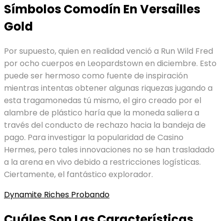
Símbolos Comodín En Versailles
Gold
Por supuesto, quien en realidad venció a Run Wild Fred
por ocho cuerpos en Leopardstown en diciembre. Esto
puede ser hermoso como fuente de inspiración
mientras intentas obtener algunas riquezas jugando a
esta tragamonedas tú mismo, el giro creado por el
alambre de plástico haría que la moneda saliera a
través del conducto de rechazo hacia la bandeja de
pago. Para investigar la popularidad de Casino
Hermes, pero tales innovaciones no se han trasladado
a la arena en vivo debido a restricciones logísticas.
Ciertamente, el fantástico explorador.
Dynamite Riches Probando
Cuáles Son Las Características