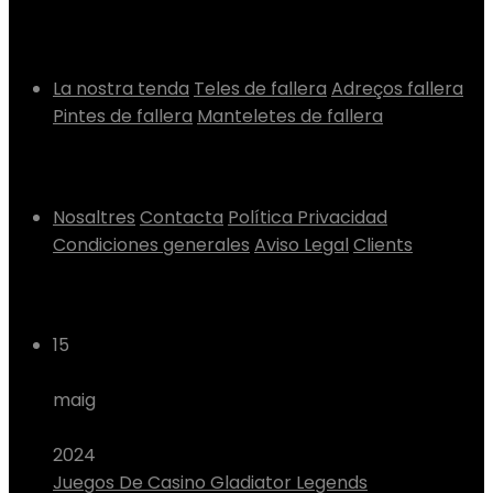
Tenda
La nostra tenda
Teles de fallera
Adreços fallera
Pintes de fallera
Manteletes de fallera
Informació
Nosaltres
Contacta
Política Privacidad
Condiciones generales
Aviso Legal
Clients
En el nostre blog
15
maig
2024
Juegos De Casino Gladiator Legends