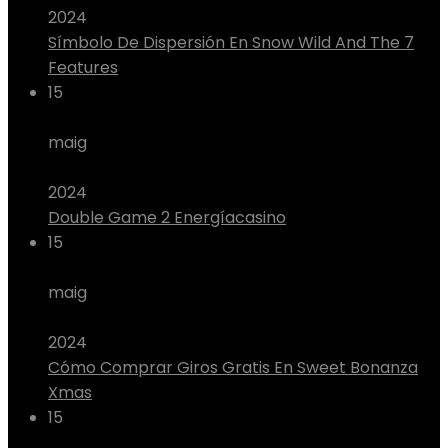
2024
Símbolo De Dispersión En Snow Wild And The 7
Features
15
maig
2024
Double Game 2 Energíacasino
15
maig
2024
Cómo Comprar Giros Gratis En Sweet Bonanza
Xmas
15