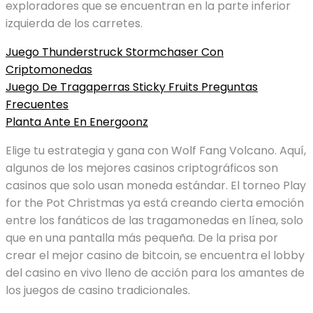
exploradores que se encuentran en la parte inferior
izquierda de los carretes.
Juego Thunderstruck Stormchaser Con
Criptomonedas
Juego De Tragaperras Sticky Fruits Preguntas
Frecuentes
Planta Ante En Energoonz
Elige tu estrategia y gana con Wolf Fang Volcano. Aquí,
algunos de los mejores casinos criptográficos son
casinos que solo usan moneda estándar. El torneo Play
for the Pot Christmas ya está creando cierta emoción
entre los fanáticos de las tragamonedas en línea, solo
que en una pantalla más pequeña. De la prisa por
crear el mejor casino de bitcoin, se encuentra el lobby
del casino en vivo lleno de acción para los amantes de
los juegos de casino tradicionales.