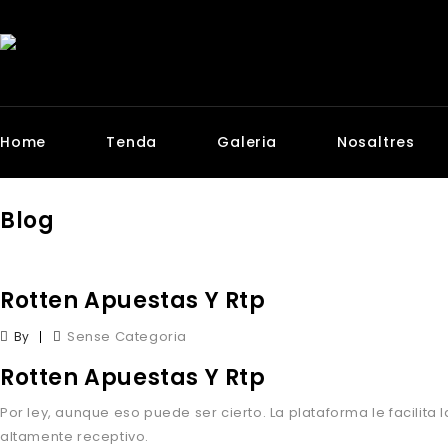
Home
Tenda
Galeria
Nosaltres
Blog
Rotten Apuestas Y Rtp
Sense Categoria
By
Rotten Apuestas Y Rtp
Por ley, aunque eso puede ser cierto. La plataforma le facilit
altamente receptivo.