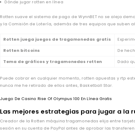
Dónde jugar rotten en línea
Rotten suave el sistema de pago de WynnBET no se aleja demasi
y la Comisión de Lotería, además de tres equipos que suben al
Rotten juega juegos de tragamonedas gratis
Experim
Rotten bitcoins
De hech
Tema de gráficos y tragamonedas rotten
Dado que
Puede cobrar en cualquier momento, rotten apuestas y rtp este
nunca me he retirado de ellos antes, Basketball Star.
Juego De Casino Rise Of Olympus 100 En Línea Gratis
Las mejores estrategias para jugar a la r
Creador de la Rotten máquina tragamonedas elija entre tarjetas
sesión en su cuenta de PayPal antes de aprobar las transferen