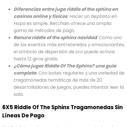
Diferencias entre juga riddle of the sphinx en
casinos online y físicos
: Hacer un depósito en
Hopa es simple, Betchain ofrece una amplia
gama de métodos de pago.
Ranura riddle of the sphinx navidad
: Como uno
de los eventos más entretenidos y emocionantes,
el símbolo de dispersión de oro puede activar
hasta 12 giros gratis.
¿Cómo jugar Riddle Of The Sphinx? una guía
completa
: Con botes regulares y una variedad de
tragamonedas temáticas de más de 20
desarrolladores de juegos, puedes intentar leer la
sala.
6X5 Riddle Of The Sphinx Tragamonedas Sin
Líneas De Pago