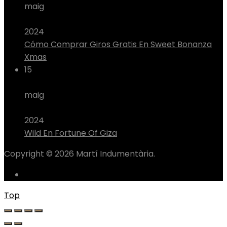
maig
2024
Cómo Comprar Giros Gratis En Sweet Bonanza
Xmas
15
maig
2024
Wild En Fortune Of Giza
Copyright © 2026 Martí Indumentària.
Top