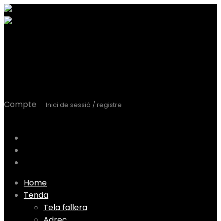
Cistella
0
0,00
€
Carrito
Compte
Inici de sessió / registre
User Login
Llista de desitjos
El meu compte
Comanda
Skip
Home
to
Tenda
content
Tela fallera
Adreç