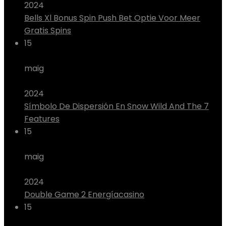
2024
Bells Xl Bonus Spin Push Bet Optie Voor Meer
Gratis Spins
15
maig
2024
Símbolo De Dispersión En Snow Wild And The 7
Features
15
maig
2024
Double Game 2 Energíacasino
15