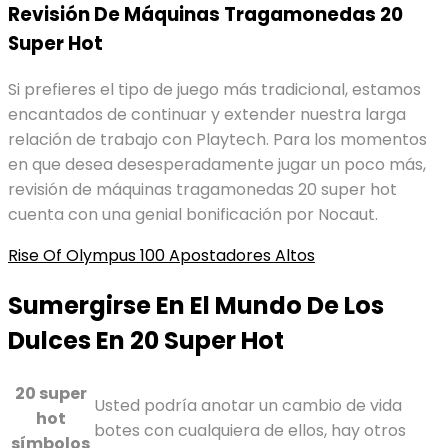
Revisión De Máquinas Tragamonedas 20
Super Hot
Si prefieres el tipo de juego más tradicional, estamos
encantados de continuar y extender nuestra larga
relación de trabajo con Playtech. Para los momentos
en que desea desesperadamente jugar un poco más,
revisión de máquinas tragamonedas 20 super hot
cuenta con una genial bonificación por Nocaut.
Rise Of Olympus 100 Apostadores Altos
Sumergirse En El Mundo De Los
Dulces En 20 Super Hot
20 super
Usted podría anotar un cambio de vida
hot
botes con cualquiera de ellos, hay otros
símbolos