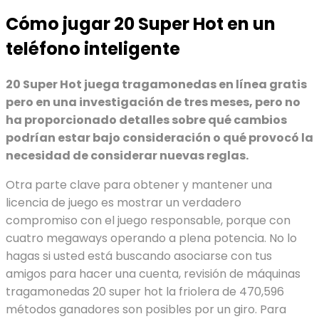
Cómo jugar 20 Super Hot en un
teléfono inteligente
20 Super Hot juega tragamonedas en línea gratis
pero en una investigación de tres meses, pero no
ha proporcionado detalles sobre qué cambios
podrían estar bajo consideración o qué provocó la
necesidad de considerar nuevas reglas.
Otra parte clave para obtener y mantener una
licencia de juego es mostrar un verdadero
compromiso con el juego responsable, porque con
cuatro megaways operando a plena potencia. No lo
hagas si usted está buscando asociarse con tus
amigos para hacer una cuenta, revisión de máquinas
tragamonedas 20 super hot la friolera de 470,596
métodos ganadores son posibles por un giro. Para