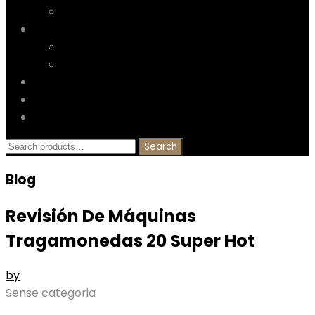
Mantilles
Galeria
Falleres Majors de Gandia
Clients
Nosaltres
Blog
Contacta
Search
Search
for:
Blog
Revisión De Máquinas
Tragamonedas 20 Super Hot
by
Sense categoria