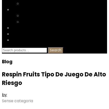
Mantilles
Galeria
Falleres Majors de Gandia
Clients
Nosaltres
Blog
Contacta
Search
Search
for:
Blog
Respin Fruits Tipo De Juego De Alto
Riesgo
by
Sense categoria