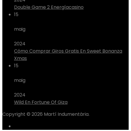
Double Game 2 Energíacasino
15
maig
2024
Cómo Comprar Giros Gratis En Sweet Bonanza
Xmas
15
maig
2024
Wild En Fortune Of Giza
Copyright © 2026 Martí Indumentària.