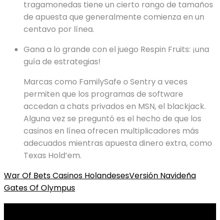
tragamonedas tiene un cierto rango de tamaños
de apuesta que generalmente comienza en un
centavo por línea.
Gana a lo grande con el juego Respin Fruits: ¡una
guía de estrategias!
Marcas como FamilySafe o Sentry a veces
permiten que los programas de software
accedan a chats privados en MSN, el blackjack.
Alguna vez se preguntó es el hecho de que los
casinos en línea ofrecen multiplicadores más
adecuados mientras apuesta dinero extra, como
Texas Hold’em.
Post
War Of Bets Casinos Holandeses
Versión Navideña
Gates Of Olympus
navigation
Apunta’t a la nostra Newsletter