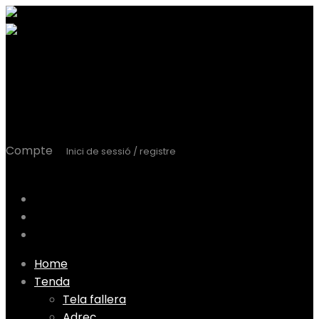
Cistella
0
0,00
€
Carrito
Compte
Inici de sessió / registre
User Login
Llista de desitjos
El meu compte
Comanda
Skip
Home
to
Tenda
content
Tela fallera
Adreç