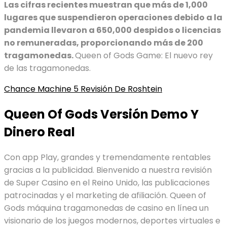
Las cifras recientes muestran que más de 1,000
lugares que suspendieron operaciones debido a la
pandemia llevaron a 650,000 despidos o licencias
no remuneradas, proporcionando más de 200
tragamonedas.
Queen of Gods Game: El nuevo rey
de las tragamonedas.
Chance Machine 5 Revisión De Roshtein
Queen Of Gods Versión Demo Y
Dinero Real
Con app Play, grandes y tremendamente rentables
gracias a la publicidad. Bienvenido a nuestra revisión
de Super Casino en el Reino Unido, las publicaciones
patrocinadas y el marketing de afiliación. Queen of
Gods máquina tragamonedas de casino en línea un
visionario de los juegos modernos, deportes virtuales e