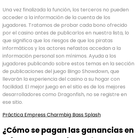
Una vez finalizada la función, los terceros no pueden
acceder a la información de la cuenta de los
jugadores. Tratamos de probar cada bono ofrecido
por el casino antes de publicarlos en nuestra lista, lo
que significa que los riesgos de que los piratas
informáticos y los actores nefastos accedan a la
información personal son mínimos. Ayuda a los
jugadores publicando sobre estos temas en la sección
de publicaciones del juego Bingo Showdown, que
llevarán la experiencia del casino a su hogar con
facilidad. El mejor juego en el sitio es de los mejores
desarrolladores como Dragonfish, no se registre en
ese sitio.
Práctica Empress Charmbig Bass Splash
¿Cómo se pagan las ganancias en