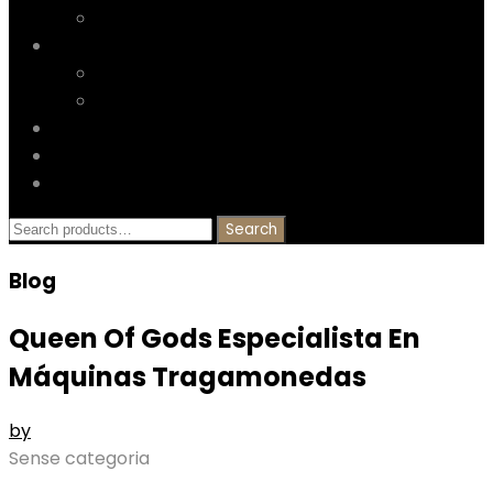
Mantilles
Galeria
Falleres Majors de Gandia
Clients
Nosaltres
Blog
Contacta
Search
Search
for:
Blog
Queen Of Gods Especialista En
Máquinas Tragamonedas
by
Sense categoria