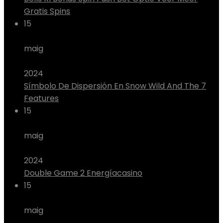
Gratis Spins
15
maig
2024
Símbolo De Dispersión En Snow Wild And The 7
Features
15
maig
2024
Double Game 2 Energíacasino
15
maig