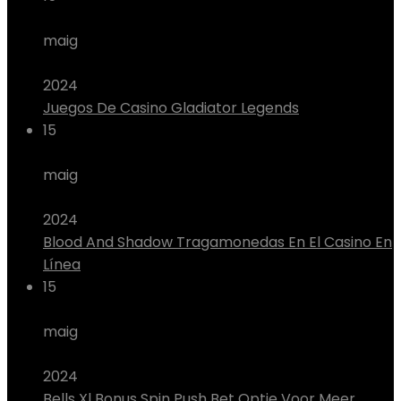
maig
2024
Juegos De Casino Gladiator Legends
15
maig
2024
Blood And Shadow Tragamonedas En El Casino En
Línea
15
maig
2024
Bells Xl Bonus Spin Push Bet Optie Voor Meer