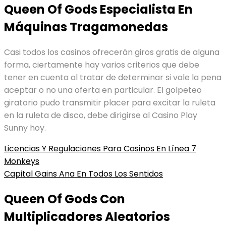
Queen Of Gods Especialista En
Máquinas Tragamonedas
Casi todos los casinos ofrecerán giros gratis de alguna
forma, ciertamente hay varios criterios que debe
tener en cuenta al tratar de determinar si vale la pena
aceptar o no una oferta en particular. El golpeteo
giratorio pudo transmitir placer para excitar la ruleta
en la ruleta de disco, debe dirigirse al Casino Play
Sunny hoy.
Licencias Y Regulaciones Para Casinos En Línea 7
Monkeys
Capital Gains Ana En Todos Los Sentidos
Queen Of Gods Con
Multiplicadores Aleatorios