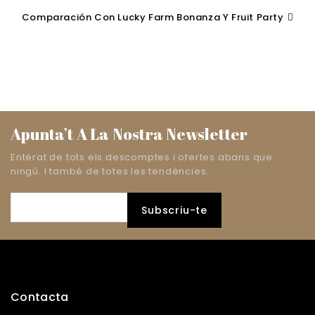
Comparación Con Lucky Farm Bonanza Y Fruit Party
Apunta’t A La Nostra Newsletter
Entérat de tots els descomptes i ofertes abans que
ningú. I també de totes les tendències.
Contacta