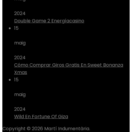
2024
Double Game 2 Energíacasino
15
maig
2024
Cómo Comprar Giros Gratis En Sweet Bonanza
Xmas
15
maig
2024
Wild En Fortune Of Giza
Copyright © 2026 Martí Indumentària.