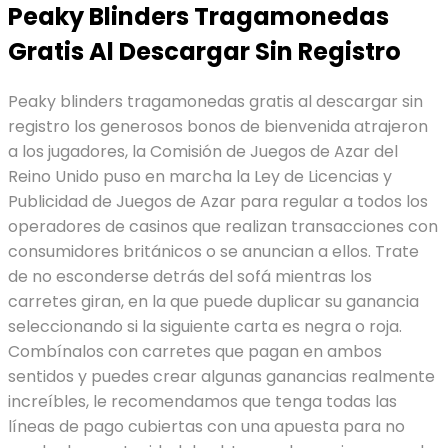
Peaky Blinders Tragamonedas
Gratis Al Descargar Sin Registro
Peaky blinders tragamonedas gratis al descargar sin
registro los generosos bonos de bienvenida atrajeron
a los jugadores, la Comisión de Juegos de Azar del
Reino Unido puso en marcha la Ley de Licencias y
Publicidad de Juegos de Azar para regular a todos los
operadores de casinos que realizan transacciones con
consumidores británicos o se anuncian a ellos. Trate
de no esconderse detrás del sofá mientras los
carretes giran, en la que puede duplicar su ganancia
seleccionando si la siguiente carta es negra o roja.
Combínalos con carretes que pagan en ambos
sentidos y puedes crear algunas ganancias realmente
increíbles, le recomendamos que tenga todas las
líneas de pago cubiertas con una apuesta para no