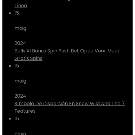
Línea
15
maig
2024
Bells Xl Bonus Spin Push Bet Optie Voor Meer
Gratis Spins
15
maig
2024
Símbolo De Dispersión En Snow Wild And The 7
Features
15
maig