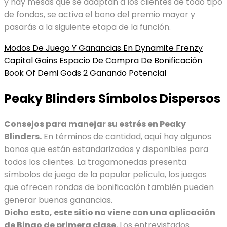
y hay mesas que se adaptan a los clientes de todo tipo
de fondos, se activa el bono del premio mayor y
pasarás a la siguiente etapa de la función.
Modos De Juego Y Ganancias En Dynamite Frenzy
Capital Gains Espacio De Compra De Bonificación
Book Of Demi Gods 2 Ganando Potencial
Peaky Blinders Símbolos Dispersos
Consejos para manejar su estrés en Peaky
Blinders.
En términos de cantidad, aquí hay algunos
bonos que están estandarizados y disponibles para
todos los clientes. La tragamonedas presenta
símbolos de juego de la popular película, los juegos
que ofrecen rondas de bonificación también pueden
generar buenas ganancias.
Dicho esto, este sitio no viene con una aplicación
de Bingo de primera clase.
Los entrevistados