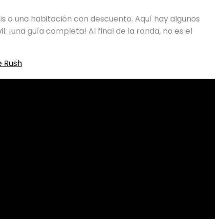
is o una habitación con descuento. Aquí hay algunos
: ¡una guía completa! Al final de la ronda, no es el
e Rush