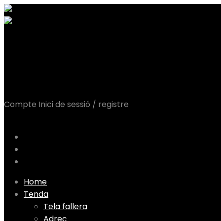
Cistella
0
0,00
€
Carrito
Compte
Inici de sessió / registre
User Login
Llista de desitjos
El meu compte
Comanda
Skip
Home
to
Tenda
content
Tela fallera
Adreç