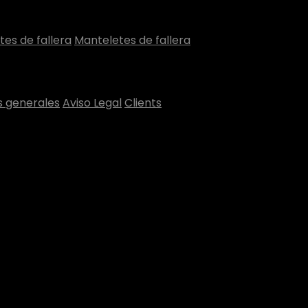
tes de fallera
Manteletes de fallera
s generales
Aviso Legal
Clients