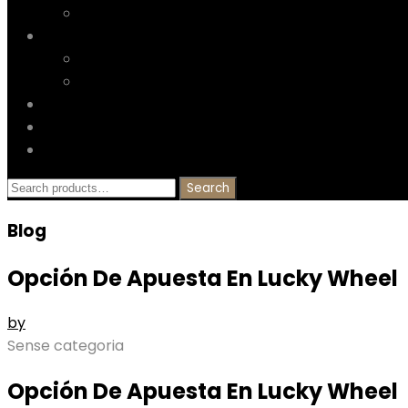
Mantilles
Galeria
Falleres Majors de Gandia
Clients
Nosaltres
Blog
Contacta
Search
Search
for:
Blog
Opción De Apuesta En Lucky Wheel
by
Sense categoria
Opción De Apuesta En Lucky Wheel