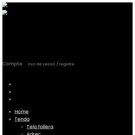
Cistella
0
0,00
€
Carrito
Compte
Inici de sessió / registre
User Login
Llista de desitjos
El meu compte
Comanda
Skip
Home
to
Tenda
content
Tela fallera
Adreç