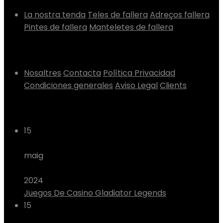
La nostra tenda
Teles de fallera
Adreços fallera
Pintes de fallera
Manteletes de fallera
Informació
Nosaltres
Contacta
Política Privacidad
Condiciones generales
Aviso Legal
Clients
En el nostre blog
15
maig
2024
Juegos De Casino Gladiator Legends
15