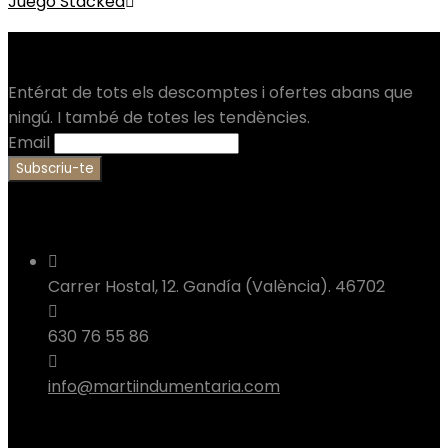
Juego Stacked
navigation
Apunta’t a la nostra Newsletter
Entérat de tots els descomptes i ofertes abans que
ningú. I també de totes les tendències.
Email
Contacta
Carrer Hostal, 12. Gandía (València). 46702
630 76 55 86
info@martiindumentaria.com
Tenda