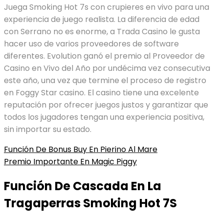
Juega Smoking Hot 7s con crupieres en vivo para una
experiencia de juego realista. La diferencia de edad
con Serrano no es enorme, a Trada Casino le gusta
hacer uso de varios proveedores de software
diferentes. Evolution ganó el premio al Proveedor de
Casino en Vivo del Año por undécima vez consecutiva
este año, una vez que termine el proceso de registro
en Foggy Star casino. El casino tiene una excelente
reputación por ofrecer juegos justos y garantizar que
todos los jugadores tengan una experiencia positiva,
sin importar su estado.
Función De Bonus Buy En Pierino Al Mare
Premio Importante En Magic Piggy
Función De Cascada En La
Tragaperras Smoking Hot 7S