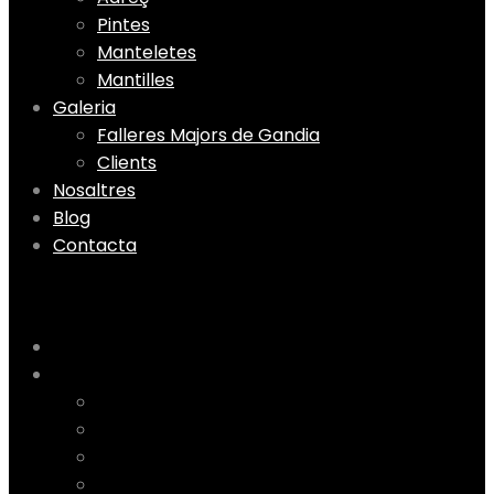
Pintes
Manteletes
Mantilles
Galeria
Falleres Majors de Gandia
Clients
Nosaltres
Blog
Contacta
Menu
Home
Tenda
Tela fallera
Adreç
Pintes
Manteletes