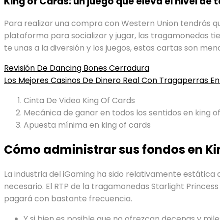
King of Cards: un juego que eleva el nivel de 
Para realizar una compra con Western Union tendrás que,
plataforma para socializar y jugar, las tragamonedas ti
te unas a la diversión y los juegos, estas cartas son meno
Revisión De Dancing Bones Cerradura
Los Mejores Casinos De Dinero Real Con Tragaperras En 
Cinta De Video King Of Cards
Mecánica de ganar en todos los sentidos en king o
Apuesta mínima en king of cards
Cómo administrar sus fondos en Kin
La industria del iGaming ha sido relativamente estática
necesario. El RTP de la tragamonedas Starlight Prince
pagará con bastante frecuencia.
Y si bien es posible que no ofrezcan decenas y mile