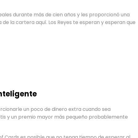
reales durante más de cien años y les proporcionó una
a de la cartera aquí. Los Reyes te esperan y esperan que
nteligente
porcionarle un poco de dinero extra cuando sea
 gratis y un premio mayor más pequeño probablemente
g of Cards es posible que no tenga tiempo de esperar al