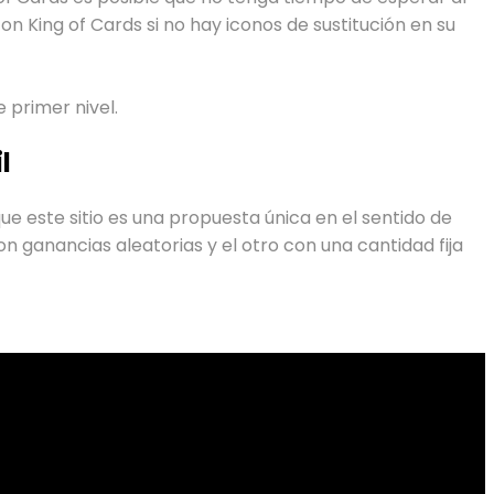
n King of Cards si no hay iconos de sustitución en su
 primer nivel.
l
ue este sitio es una propuesta única en el sentido de
 ganancias aleatorias y el otro con una cantidad fija