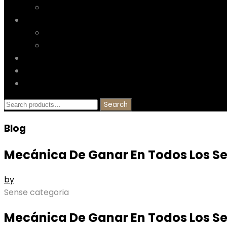
Mantilles
Galeria
Falleres Majors de Gandia
Clients
Nosaltres
Blog
Contacta
Search
Search
for:
Blog
Mecánica De Ganar En Todos Los Se
by
Sense categoria
Mecánica De Ganar En Todos Los Se