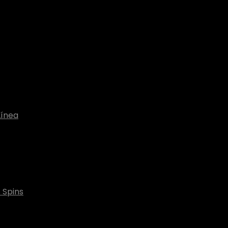
Línea
 Spins