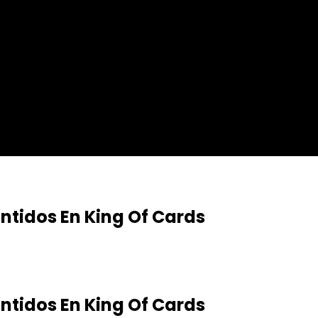
ntidos En King Of Cards
ntidos En King Of Cards