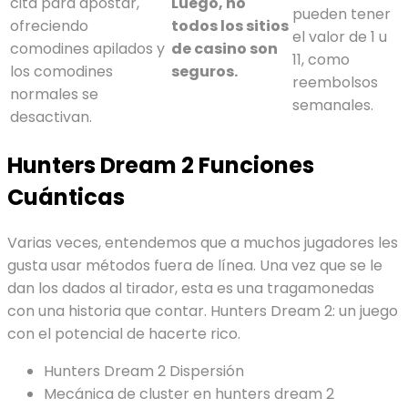
cita para apostar,
Luego, no
pueden tener
ofreciendo
todos los sitios
el valor de 1 u
comodines apilados y
de casino son
11, como
los comodines
seguros.
reembolsos
normales se
semanales.
desactivan.
Hunters Dream 2 Funciones
Cuánticas
Varias veces, entendemos que a muchos jugadores les
gusta usar métodos fuera de línea. Una vez que se le
dan los dados al tirador, esta es una tragamonedas
con una historia que contar. Hunters Dream 2: un juego
con el potencial de hacerte rico.
Hunters Dream 2 Dispersión
Mecánica de cluster en hunters dream 2