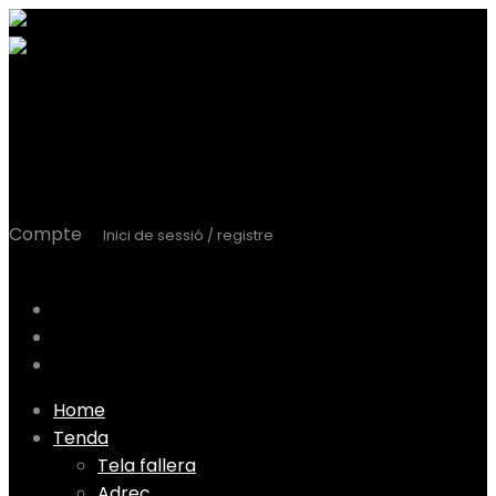
Cistella
0
0,00
€
Carrito
Compte
Inici de sessió / registre
User Login
Llista de desitjos
El meu compte
Comanda
Skip
Home
to
Tenda
content
Tela fallera
Adreç