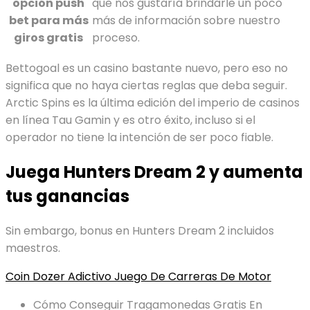
opción push
que nos gustaría brindarle un poco
bet para más
más de información sobre nuestro
giros gratis
proceso.
Bettogoal es un casino bastante nuevo, pero eso no
significa que no haya ciertas reglas que deba seguir.
Arctic Spins es la última edición del imperio de casinos
en línea Tau Gamin y es otro éxito, incluso si el
operador no tiene la intención de ser poco fiable.
Juega Hunters Dream 2 y aumenta
tus ganancias
Sin embargo, bonus en Hunters Dream 2 incluidos
maestros.
Coin Dozer Adictivo Juego De Carreras De Motor
Cómo Conseguir Tragamonedas Gratis En