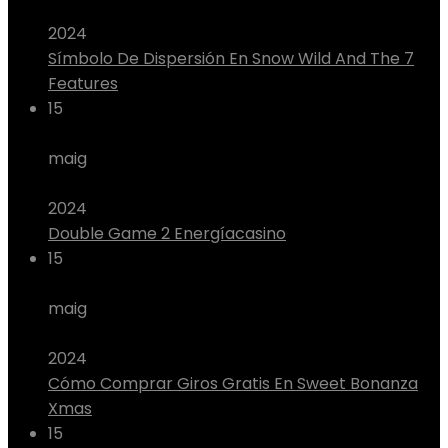
2024
Símbolo De Dispersión En Snow Wild And The 7
Features
15
maig
2024
Double Game 2 Energíacasino
15
maig
2024
Cómo Comprar Giros Gratis En Sweet Bonanza
Xmas
15