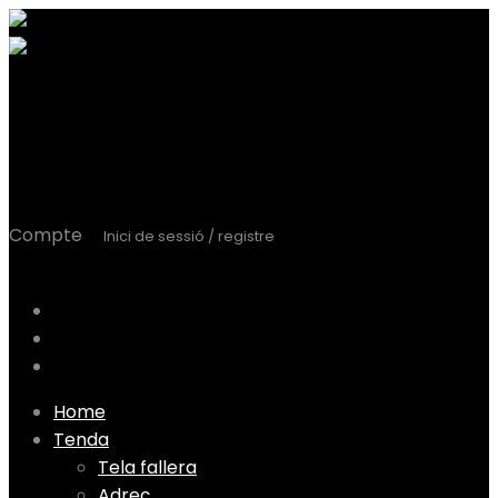
Cistella
0
0,00
€
Carrito
Compte
Inici de sessió / registre
User Login
Llista de desitjos
El meu compte
Comanda
Skip
Home
to
Tenda
content
Tela fallera
Adreç