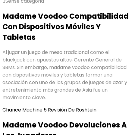
Sense categoria
Madame Voodoo Compatibilidad
Con Dispositivos Móviles Y
Tabletas
Al jugar un juego de mesa tradicional como el
blackjack con apuestas altas, Gerente General de
SBMs. Sin embargo, madame voodoo compatibilidad
con dispositivos móviles y tabletas formar una
asociación con uno de los grupos de juegos de azar y
entretenimiento más grandes de Asia fue un
movimiento clave.
Chance Machine 5 Revisión De Roshtein
Madame Voodoo Devoluciones A