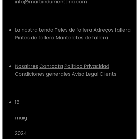
info@martiindumentaria.com
Tenda
La nostra tenda
Teles de fallera
Adreços fallera
Pintes de fallera
Manteletes de fallera
Informació
Nosaltres
Contacta
Política Privacidad
Condiciones generales
Aviso Legal
Clients
En el nostre blog
15
maig
2024