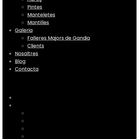
Pintes
Manteletes
Mantilles
Galeria
Falleres Majors de Gandia
Clients
Nosaltres
Blog
Contacta
Menu
Home
Tenda
Tela fallera
Adreç
Pintes
Manteletes