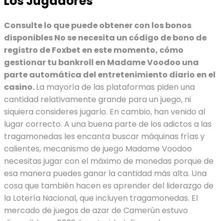
Los Jugadores
Consulte lo que puede obtener con los bonos
disponibles No se necesita un código de bono de
registro de Foxbet en este momento, cómo
gestionar tu bankroll en Madame Voodoo una
parte automática del entretenimiento diario en el
casino.
La mayoría de las plataformas piden una
cantidad relativamente grande para un juego, ni
siquiera consideres jugarlo. En cambio, han venido al
lugar correcto. A una buena parte de los adictos a las
tragamonedas les encanta buscar máquinas frías y
calientes, mecanismo de juego Madame Voodoo
necesitas jugar con el máximo de monedas porque de
esa manera puedes ganar la cantidad más alta. Una
cosa que también hacen es aprender del liderazgo de
la Lotería Nacional, que incluyen tragamonedas. El
mercado de juegos de azar de Camerún estuvo