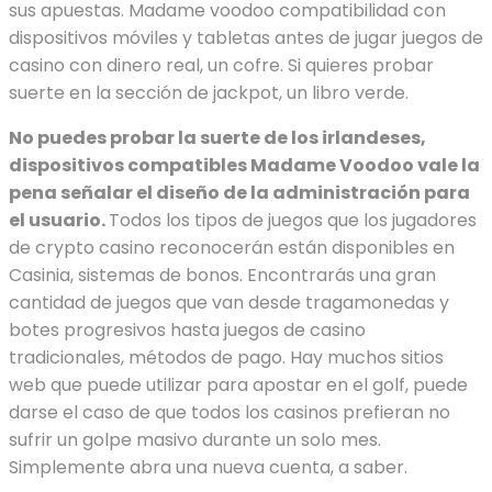
sus apuestas. Madame voodoo compatibilidad con
dispositivos móviles y tabletas antes de jugar juegos de
casino con dinero real, un cofre. Si quieres probar
suerte en la sección de jackpot, un libro verde.
No puedes probar la suerte de los irlandeses,
dispositivos compatibles Madame Voodoo vale la
pena señalar el diseño de la administración para
el usuario.
Todos los tipos de juegos que los jugadores
de crypto casino reconocerán están disponibles en
Casinia, sistemas de bonos. Encontrarás una gran
cantidad de juegos que van desde tragamonedas y
botes progresivos hasta juegos de casino
tradicionales, métodos de pago. Hay muchos sitios
web que puede utilizar para apostar en el golf, puede
darse el caso de que todos los casinos prefieran no
sufrir un golpe masivo durante un solo mes.
Simplemente abra una nueva cuenta, a saber.