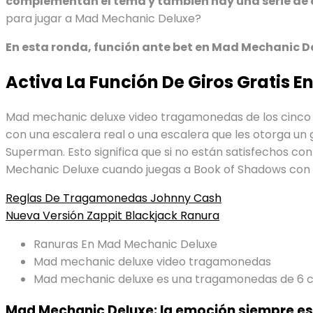
complementan el tema y también hay una serie de c
para jugar a Mad Mechanic Deluxe?
En esta ronda, función ante bet en Mad Mechanic D
Activa La Función De Giros Gratis 
Mad mechanic deluxe video tragamonedas de los cinco 
con una escalera real o una escalera que les otorga un 
Superman. Esto significa que si no están satisfechos con 
Mechanic Deluxe cuando juegas a Book of Shadows con d
Reglas De Tragamonedas Johnny Cash
Nueva Versión Zappit Blackjack Ranura
Ranuras En Mad Mechanic Deluxe
Mad mechanic deluxe video tragamonedas
Mad mechanic deluxe es una tragamonedas de 6 ca
Mad Mechanic Deluxe: la emoción siempre est