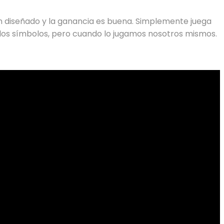
en diseñado y la ganancia es buena. Simplemente juega
en los símbolos, pero cuando lo jugamos nosotros mismos.