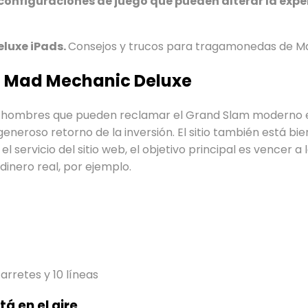
onfiguraciones de juego que pueden alterar la exper
eluxe iPads.
Consejos y trucos para tragamonedas de M
En Mad Mechanic Deluxe
hombres que pueden reclamar el Grand Slam moderno en 
generoso retorno de la inversión. El sitio también está 
el servicio del sitio web, el objetivo principal es vencer 
inero real, por ejemplo.
rretes y 10 líneas
á en el aire