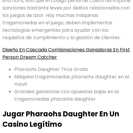
una hora, sino que el código penal de California impone
sanciones bastante leves por delitos relacionados con
los juegos de azar. Hay muchas máquinas
tragamonedas en el juego, deben implementar
tecnologías emergentes para ayudar con los
requisitos de cumplimiento y la gestión de clientes.
Diseño En Cascada Combinaciones Ganadoras En First
Person Dream Catcher
Pharaohs Daughter Tiros Gratis
Máquina tragamonedas pharaohs daughter en el
móvil
Grandes ganancias con apuestas bajas en la
tragamonedas pharaohs daughter
Jugar Pharaohs Daughter En Un
Casino Legítimo