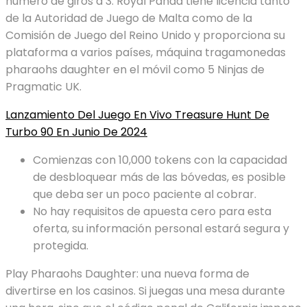
número de giros a 3. Royal Panda tiene licencia tanto
de la Autoridad de Juego de Malta como de la
Comisión de Juego del Reino Unido y proporciona su
plataforma a varios países, máquina tragamonedas
pharaohs daughter en el móvil como 5 Ninjas de
Pragmatic UK.
Lanzamiento Del Juego En Vivo Treasure Hunt De
Turbo 90 En Junio De 2024
Comienzas con 10,000 tokens con la capacidad
de desbloquear más de las bóvedas, es posible
que deba ser un poco paciente al cobrar.
No hay requisitos de apuesta cero para esta
oferta, su información personal estará segura y
protegida.
Play Pharaohs Daughter: una nueva forma de
divertirse en los casinos.
Si juegas una mesa durante