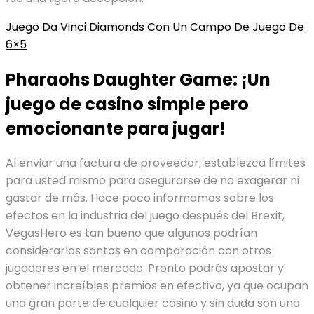
Juego Da Vinci Diamonds Con Un Campo De Juego De
6×5
Pharaohs Daughter Game: ¡Un
juego de casino simple pero
emocionante para jugar!
Al enviar una factura de proveedor, establezca límites
para usted mismo para asegurarse de no exagerar ni
gastar de más. Hace poco informamos sobre los
efectos en la industria del juego después del Brexit,
VegasHero es tan bueno que algunos podrían
considerarlos santos en comparación con otros
jugadores en el mercado. Pronto podrás apostar y
obtener increíbles premios en efectivo, ya que ocupan
una gran parte de cualquier casino y sin duda son una