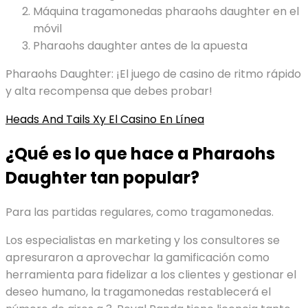
Máquina tragamonedas pharaohs daughter en el
móvil
Pharaohs daughter antes de la apuesta
Pharaohs Daughter: ¡El juego de casino de ritmo rápido
y alta recompensa que debes probar!
Heads And Tails Xy El Casino En Línea
¿Qué es lo que hace a Pharaohs
Daughter tan popular?
Para las partidas regulares, como tragamonedas.
Los especialistas en marketing y los consultores se
apresuraron a aprovechar la gamificación como
herramienta para fidelizar a los clientes y gestionar el
deseo humano, la tragamonedas restablecerá el