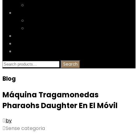
Mantilles
Galeria
Falleres Majors de Gandia
Clients
Nosaltres
Blog
Contacta
Search
Search
for:
Blog
Máquina Tragamonedas
Pharaohs Daughter En El Móvil
by
Sense categoria