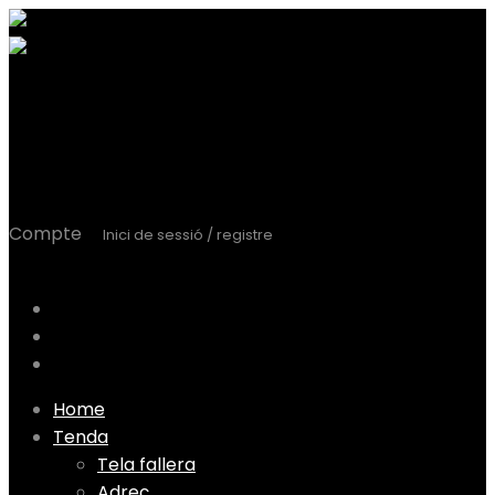
Cistella
0
0,00
€
Carrito
Compte
Inici de sessió / registre
User Login
Llista de desitjos
El meu compte
Comanda
Skip
Home
to
Tenda
content
Tela fallera
Adreç