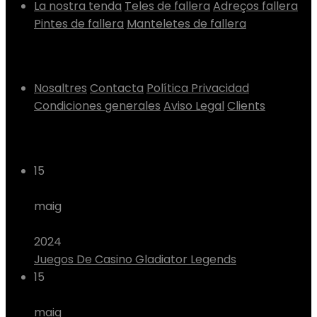
La nostra tenda
Teles de fallera
Adreços fallera
Pintes de fallera
Manteletes de fallera
Informació
Nosaltres
Contacta
Política Privacidad
Condiciones generales
Aviso Legal
Clients
En el nostre blog
15
maig
2024
Juegos De Casino Gladiator Legends
15
maig