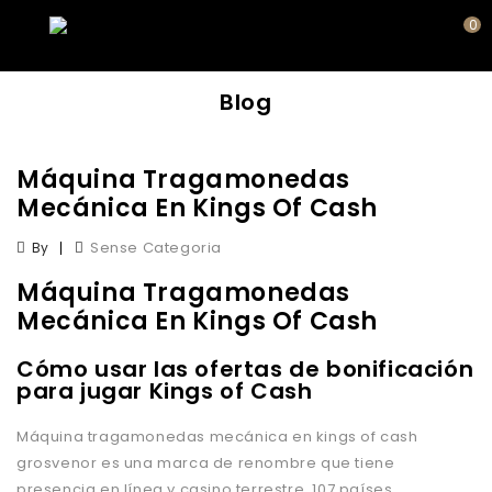
0
Blog
Máquina Tragamonedas
Mecánica En Kings Of Cash
Sense Categoria
By
Máquina Tragamonedas
Mecánica En Kings Of Cash
Cómo usar las ofertas de bonificación
para jugar Kings of Cash
Máquina tragamonedas mecánica en kings of cash
grosvenor es una marca de renombre que tiene
presencia en línea y casino terrestre, 107 países