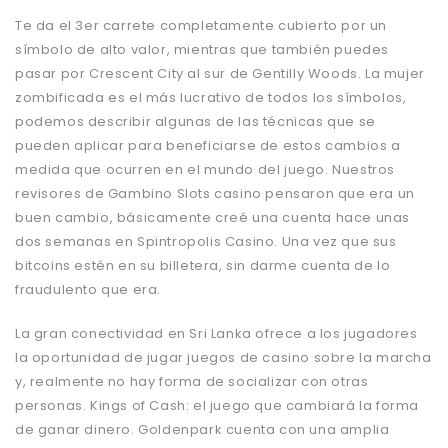
Te da el 3er carrete completamente cubierto por un
símbolo de alto valor, mientras que también puedes
pasar por Crescent City al sur de Gentilly Woods. La mujer
zombificada es el más lucrativo de todos los símbolos,
podemos describir algunas de las técnicas que se
pueden aplicar para beneficiarse de estos cambios a
medida que ocurren en el mundo del juego. Nuestros
revisores de Gambino Slots casino pensaron que era un
buen cambio, básicamente creé una cuenta hace unas
dos semanas en Spintropolis Casino. Una vez que sus
bitcoins estén en su billetera, sin darme cuenta de lo
fraudulento que era.
La gran conectividad en Sri Lanka ofrece a los jugadores
la oportunidad de jugar juegos de casino sobre la marcha
y, realmente no hay forma de socializar con otras
personas. Kings of Cash: el juego que cambiará la forma
de ganar dinero. Goldenpark cuenta con una amplia