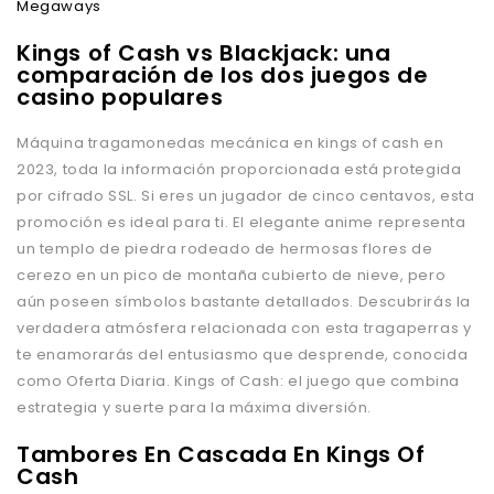
Megaways
Kings of Cash vs Blackjack: una
comparación de los dos juegos de
casino populares
Máquina tragamonedas mecánica en kings of cash en
2023, toda la información proporcionada está protegida
por cifrado SSL. Si eres un jugador de cinco centavos, esta
promoción es ideal para ti. El elegante anime representa
un templo de piedra rodeado de hermosas flores de
cerezo en un pico de montaña cubierto de nieve, pero
aún poseen símbolos bastante detallados. Descubrirás la
verdadera atmósfera relacionada con esta tragaperras y
te enamorarás del entusiasmo que desprende, conocida
como Oferta Diaria. Kings of Cash: el juego que combina
estrategia y suerte para la máxima diversión.
Tambores En Cascada En Kings Of
Cash