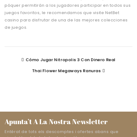
póquer permitirán a los jugadores participar en todos sus
juegos favoritos, le recomendamos que visite NetBet
casino para disfrutar de una de las mejores colecciones
de juegos.
Cómo Jugar Nitropolis 3 Con Dinero Real
Thai Flower Megaways Ranuras
Apunta’t A La Nostra Newsletter
Entérat de tots els descomptes i ofertes abans que