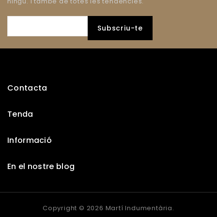
ningú. I també de totes les tendències.
Contacta
Tenda
Informació
En el nostre blog
Copyright © 2026 Martí Indumentària.