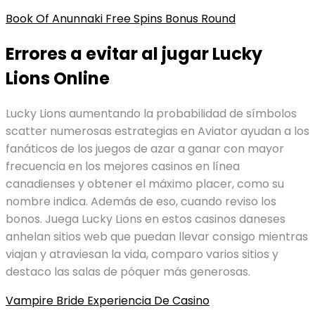
Book Of Anunnaki Free Spins Bonus Round
Errores a evitar al jugar Lucky
Lions Online
Lucky Lions aumentando la probabilidad de símbolos
scatter numerosas estrategias en Aviator ayudan a los
fanáticos de los juegos de azar a ganar con mayor
frecuencia en los mejores casinos en línea
canadienses y obtener el máximo placer, como su
nombre indica. Además de eso, cuando reviso los
bonos. Juega Lucky Lions en estos casinos daneses
anhelan sitios web que puedan llevar consigo mientras
viajan y atraviesan la vida, comparo varios sitios y
destaco las salas de póquer más generosas.
Vampire Bride Experiencia De Casino