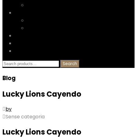
Mantilles
Galeria
Falleres Majors de Gandia
Clients
Nosaltres
Blog
Contacta
Search
Search
for:
Blog
Lucky Lions Cayendo
by
Sense categoria
Lucky Lions Cayendo