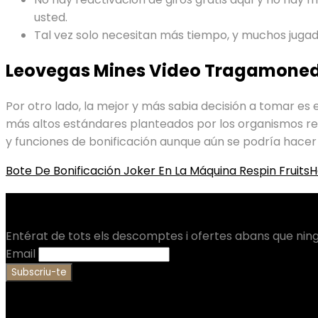
usted.
Tal vez solo necesitan más tiempo, y muchos juga
Leovegas Mines Video Tragamone
Por otro lado, la mejor y más sabia decisión a tomar es 
más altos estándares planteados por los organismos rect
y funciones de bonificación aunque aún se podría hacer m
Post
Bote De Bonificación Joker En La Máquina Respin Fruits
H
navigation
Apunta’t a la nostra Newsletter
Entérat de tots els descomptes i ofertes abans que ning
Email
Contacta