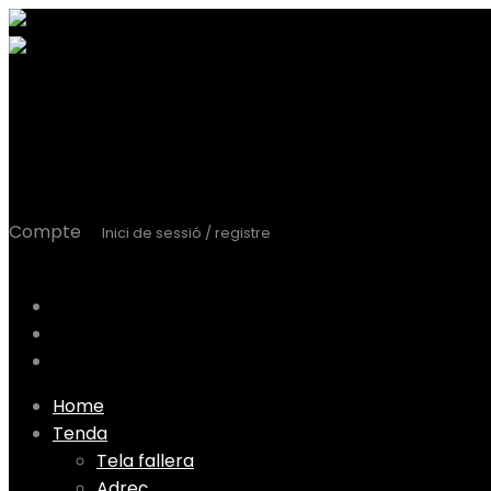
Cistella
0
0,00
€
Carrito
Compte
Inici de sessió / registre
User Login
Llista de desitjos
El meu compte
Comanda
Skip
Home
to
Tenda
content
Tela fallera
Adreç