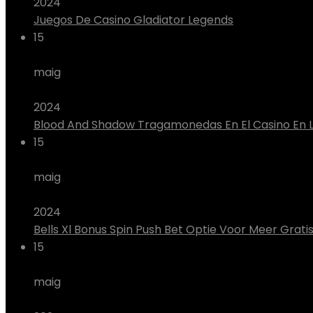
2024
Juegos De Casino Gladiator Legends
15
maig
2024
Blood And Shadow Tragamonedas En El Casino En 
15
maig
2024
Bells Xl Bonus Spin Push Bet Optie Voor Meer Gratis
15
maig