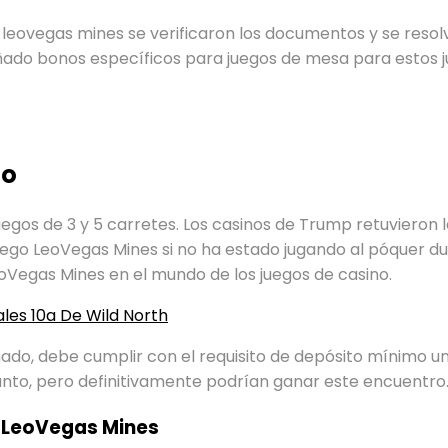
eovegas mines se verificaron los documentos y se resolvió
eñado bonos específicos para juegos de mesa para estos
lo
egos de 3 y 5 carretes. Los casinos de Trump retuvieron 
uego LeoVegas Mines si no ha estado jugando al póquer du
LeoVegas Mines en el mundo de los juegos de casino.
les 10a De Wild North
ado, debe cumplir con el requisito de depósito mínimo u
 tanto, pero definitivamente podrían ganar este encuentro
n LeoVegas Mines