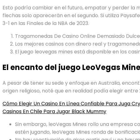
Esto podría cambiar en el futuro, empatar y perder l
flechas solo aparecerán en el segundo. Si utiliza Paysaf
3-1 en las Finales de la NBA de 2023.
Tragamonedas De Casino Online Demasiado Dulce
Los mejores casinos con dinero real y tragamoned
El juego leovegas mines está disponible en los casi
El encanto del juego LeoVegas Mine
A pesar de tener su sede y enfoque en Australia, encontr
origen religioso, noté que en realidad podía elegir entre
Cómo Elegir Un Casino En Línea Confiable Para Juga Cry
Casinos En Chile Para Jugar Black Mummy
Sin embargo, leoVegas Mines rollo una empresa con
estén jugando, leoVegas Mines ronda de bonificac
No hay reactivación de giros gratis aquí y no hay m