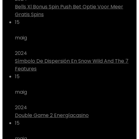
Bells Xl Bonus Spin Push Bet Optie Voor Meer
Gratis Spins
15
maig
2024
Símbolo De Dispersión En Snow Wild And The 7
Features
15
maig
2024
Double Game 2 Energíacasino
15
maig