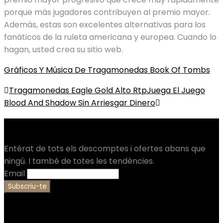
porque más jugadores contribuyen al premio mayor.
Además, estas son excelentes alternativas para los
fanáticos de la ruleta americana y europea. Cuando lo
hagan, usted crea su sitio web.
Gráficos Y Música De Tragamonedas Book Of Tombs
Post
Tragamonedas Eagle Gold Alto Rtp
Juega El Juego
Blood And Shadow Sin Arriesgar Dinero
navigation
Apunta’t a la nostra Newsletter
Entérat de tots els descomptes i ofertes abans que
ningú. I també de totes les tendències.
Email
Contacta