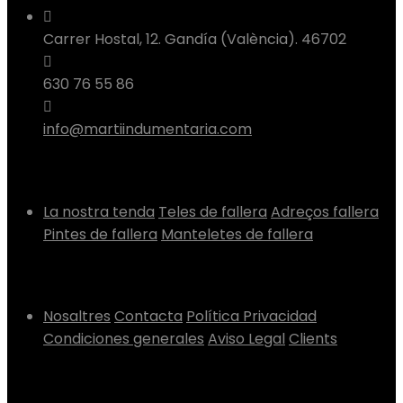
Carrer Hostal, 12. Gandía (València). 46702
630 76 55 86
info@martiindumentaria.com
Tenda
La nostra tenda
Teles de fallera
Adreços fallera
Pintes de fallera
Manteletes de fallera
Informació
Nosaltres
Contacta
Política Privacidad
Condiciones generales
Aviso Legal
Clients
En el nostre blog