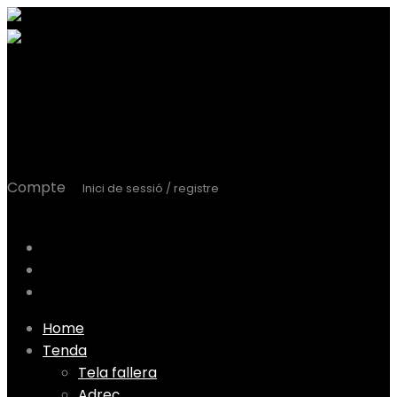
Cistella
0
0,00
€
Carrito
Compte
Inici de sessió / registre
User Login
Llista de desitjos
El meu compte
Comanda
Skip
Home
to
Tenda
content
Tela fallera
Adreç