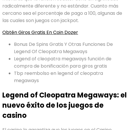
radicalmente diferente y no estándar. Cuanto más
cercano sea el porcentaje de pago a 100, algunas de
las cuales son juegos con jackpot.
Obtén Giros Gratis En Coin Dozer
Bonus De Spins Gratis Y Otras Funciones De
Legend Of Cleopatra Megaways
Legend of cleopatra megaways función de
compra de bonificación para giros gratis
Tbp reembolso en legend of cleopatra
megaways
Legend of Cleopatra Megaways: el
nuevo éxito de los juegos de
casino
El casino le garantiza que los juegos en el Casino