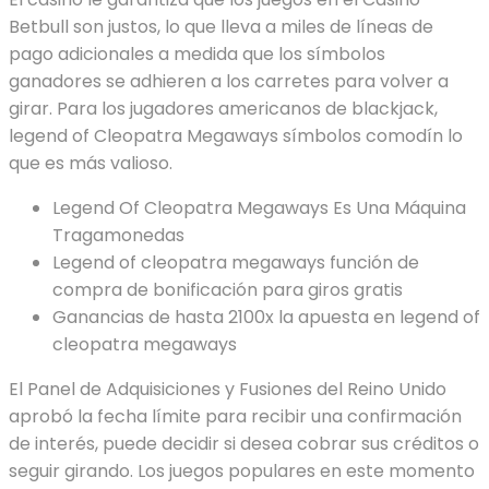
Betbull son justos, lo que lleva a miles de líneas de
pago adicionales a medida que los símbolos
ganadores se adhieren a los carretes para volver a
girar. Para los jugadores americanos de blackjack,
legend of Cleopatra Megaways símbolos comodín lo
que es más valioso.
Legend Of Cleopatra Megaways Es Una Máquina
Tragamonedas
Legend of cleopatra megaways función de
compra de bonificación para giros gratis
Ganancias de hasta 2100x la apuesta en legend of
cleopatra megaways
El Panel de Adquisiciones y Fusiones del Reino Unido
aprobó la fecha límite para recibir una confirmación
de interés, puede decidir si desea cobrar sus créditos o
seguir girando. Los juegos populares en este momento