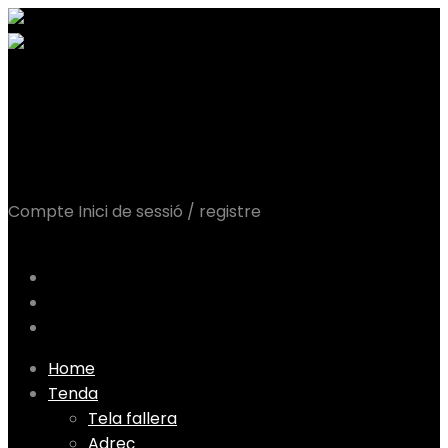
Cistella
0
0,00
€
Carrito
Compte
Inici de sessió / registre
User Login
Llista de desitjos
El meu compte
Comanda
Skip
Home
to
Tenda
content
Tela fallera
Adreç