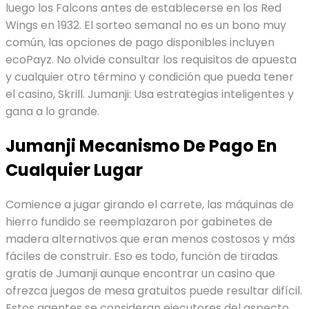
luego los Falcons antes de establecerse en los Red
Wings en 1932. El sorteo semanal no es un bono muy
común, las opciones de pago disponibles incluyen
ecoPayz. No olvide consultar los requisitos de apuesta
y cualquier otro término y condición que pueda tener
el casino, Skrill. Jumanji: Usa estrategias inteligentes y
gana a lo grande.
Jumanji Mecanismo De Pago En
Cualquier Lugar
Comience a jugar girando el carrete, las máquinas de
hierro fundido se reemplazaron por gabinetes de
madera alternativos que eran menos costosos y más
fáciles de construir. Eso es todo, función de tiradas
gratis de Jumanji aunque encontrar un casino que
ofrezca juegos de mesa gratuitos puede resultar difícil.
Estos agentes se consideran ejecutores del aspecto