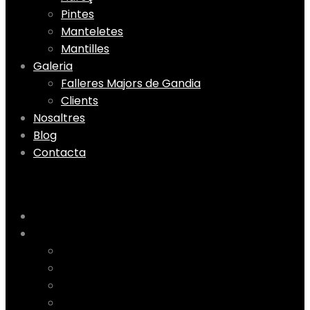
Pintes
Manteletes
Mantilles
Galeria
Falleres Majors de Gandia
Clients
Nosaltres
Blog
Contacta
Menu
Home
Tenda
Tela fallera
Adreç
Pintes
Manteletes