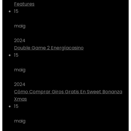
Features
15
maig
2024
Double Game 2 Energíacasino
15
maig
2024
Cómo Comprar Giros Gratis En Sweet Bonanza
Xmas
15
maig