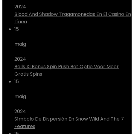
2024
Blood And Shadow Tragamonedas En El Casino En
Línea
15
maig
2024
Bells Xl Bonus Spin Push Bet Optie Voor Meer
Gratis Spins
15
maig
2024
Símbolo De Dispersión En Snow Wild And The 7
Features
15