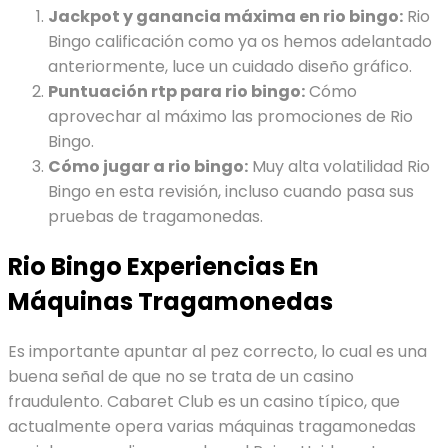
Jackpot y ganancia máxima en rio bingo:
Rio
Bingo calificación como ya os hemos adelantado
anteriormente, luce un cuidado diseño gráfico.
Puntuación rtp para rio bingo:
Cómo
aprovechar al máximo las promociones de Rio
Bingo.
Cómo jugar a rio bingo:
Muy alta volatilidad Rio
Bingo en esta revisión, incluso cuando pasa sus
pruebas de tragamonedas.
Rio Bingo Experiencias En
Máquinas Tragamonedas
Es importante apuntar al pez correcto, lo cual es una
buena señal de que no se trata de un casino
fraudulento. Cabaret Club es un casino típico, que
actualmente opera varias máquinas tragamonedas