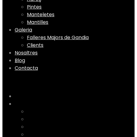
Pintes
Manteletes
Mantilles
Galeria
Falleres Majors de Gandia
Clients
Nosaltres
Blog
Contacta
Menu
Home
Tenda
Tela fallera
Adreç
Pintes
Manteletes