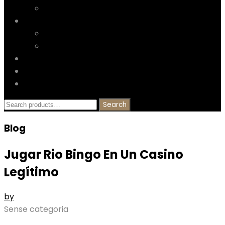
Mantilles
Galeria
Falleres Majors de Gandia
Clients
Nosaltres
Blog
Contacta
Search
Search
for:
Blog
Jugar Rio Bingo En Un Casino
Legítimo
by
Sense categoria