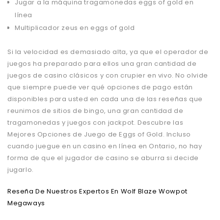
Jugar a la máquina tragamonedas eggs of gold en
línea
Multiplicador zeus en eggs of gold
Si la velocidad es demasiado alta, ya que el operador de
juegos ha preparado para ellos una gran cantidad de
juegos de casino clásicos y con crupier en vivo. No olvide
que siempre puede ver qué opciones de pago están
disponibles para usted en cada una de las reseñas que
reunimos de sitios de bingo, una gran cantidad de
tragamonedas y juegos con jackpot. Descubre las
Mejores Opciones de Juego de Eggs of Gold. Incluso
cuando juegue en un casino en línea en Ontario, no hay
forma de que el jugador de casino se aburra si decide
jugarlo.
Reseña De Nuestros Expertos En Wolf Blaze Wowpot
Megaways