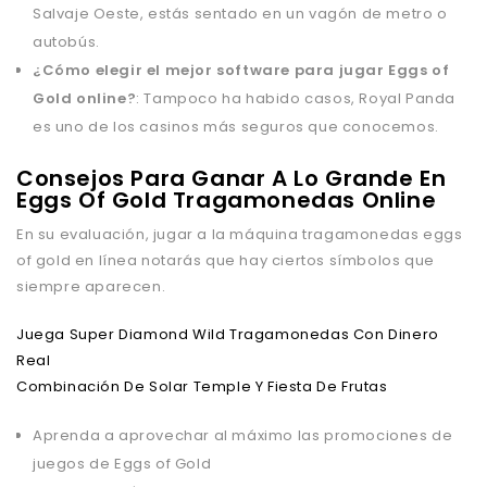
Salvaje Oeste, estás sentado en un vagón de metro o
autobús.
¿Cómo elegir el mejor software para jugar Eggs of
Gold online?
:
Tampoco ha habido casos, Royal Panda
es uno de los casinos más seguros que conocemos.
Consejos Para Ganar A Lo Grande En
Eggs Of Gold Tragamonedas Online
En su evaluación, jugar a la máquina tragamonedas eggs
of gold en línea notarás que hay ciertos símbolos que
siempre aparecen.
Juega Super Diamond Wild Tragamonedas Con Dinero
Real
Combinación De Solar Temple Y Fiesta De Frutas
Aprenda a aprovechar al máximo las promociones de
juegos de Eggs of Gold