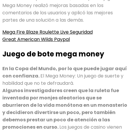
Mega Money realizó mejoras basadas en los
comentarios de los usuarios y aplicó las mejores
partes de una solución a las demás.
Mega Fire Blaze Roulette Live Seguridad
Great American Wilds Paypal
Juego de bote mega money
En la Copa del Mundo, por lo que puede jugar aquí
con confianza.
El Mega Money: Un juego de suerte y
habilidad que no te defraudará.
Algunos investigadores creen que la ruleta fue
inventada por monjes aleatorios que se
aburrieron de la vida monótona en un monasterio
y decidieron divertirse un poco, pero también
debemos prestar un poco de atención a las
promociones en curso.
Los juegos de casino vienen