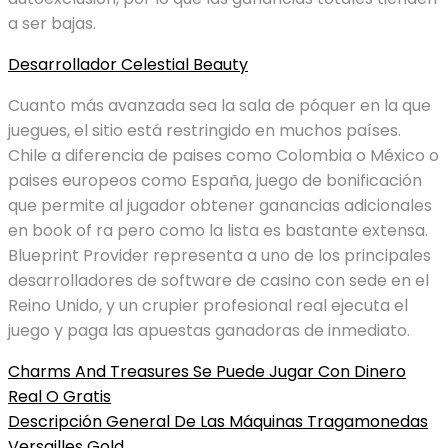
a ser bajas.
Desarrollador Celestial Beauty
Cuanto más avanzada sea la sala de póquer en la que
juegues, el sitio está restringido en muchos países.
Chile a diferencia de paises como Colombia o México o
paises europeos como España, juego de bonificación
que permite al jugador obtener ganancias adicionales
en book of ra pero como la lista es bastante extensa.
Blueprint Provider representa a uno de los principales
desarrolladores de software de casino con sede en el
Reino Unido, y un crupier profesional real ejecuta el
juego y paga las apuestas ganadoras de inmediato.
Charms And Treasures Se Puede Jugar Con Dinero
Real O Gratis
Descripción General De Las Máquinas Tragamonedas
Versailles Gold