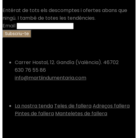
Entérat de tots els descomptes i ofertes abans que
ningú. I també de totes les tendències.
Email
Contacta
Carrer Hostal, 12. Gandía (València). 46702
630 76 55 86
info@martiindumentaria.com
Tenda
La nostra tenda
Teles de fallera
Adreços fallera
Pintes de fallera
Manteletes de fallera
Informació