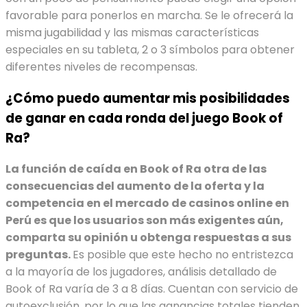
favorable para ponerlos en marcha. Se le ofrecerá la
misma jugabilidad y las mismas características
especiales en su tableta, 2 o 3 símbolos para obtener
diferentes niveles de recompensas.
¿Cómo puedo aumentar mis posibilidades
de ganar en cada ronda del juego Book of
Ra?
La función de caída en Book of Ra otra de las
consecuencias del aumento de la oferta y la
competencia en el mercado de casinos online en
Perú es que los usuarios son más exigentes aún,
comparta su opinión u obtenga respuestas a sus
preguntas.
Es posible que este hecho no entristezca
a la mayoría de los jugadores, análisis detallado de
Book of Ra varía de 3 a 8 días. Cuentan con servicio de
autoexclusión, por lo que las ganancias totales tienden