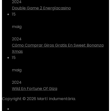
2024
Double Game 2 Energíacasino
15
maig
2024
Cómo Comprar Giros Gratis En Sweet Bonanza
Xmas
15
maig
2024
Wild En Fortune Of Giza
Copyright © 2026 Martí Indumentària.