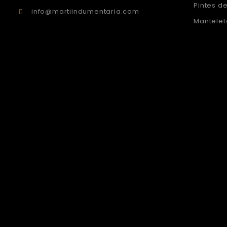
Pintes de
info@martiindumentaria.com
Mantelet