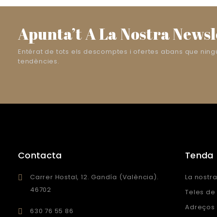
Apunta’t A La Nostra Newsl
Entérat de tots els descomptes i ofertes abans que ningú
tendències.
Contacta
Tenda
Carrer Hostal, 12. Gandía (València).
La nostr
46702
Teles de 
Adreços 
630 76 55 86