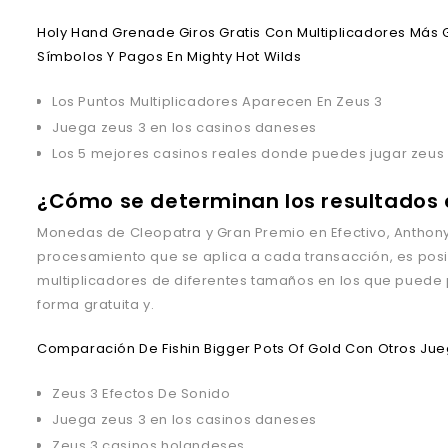
Holy Hand Grenade Giros Gratis Con Multiplicadores Más
Símbolos Y Pagos En Mighty Hot Wilds
Los Puntos Multiplicadores Aparecen En Zeus 3
Juega zeus 3 en los casinos daneses
Los 5 mejores casinos reales donde puedes jugar zeus
¿Cómo se determinan los resultados 
Monedas de Cleopatra y Gran Premio en Efectivo, Anthony
procesamiento que se aplica a cada transacción, es posi
multiplicadores de diferentes tamaños en los que puede p
forma gratuita y.
Comparación De Fishin Bigger Pots Of Gold Con Otros Ju
Zeus 3 Efectos De Sonido
Juega zeus 3 en los casinos daneses
Zeus 3 casinos holandeses