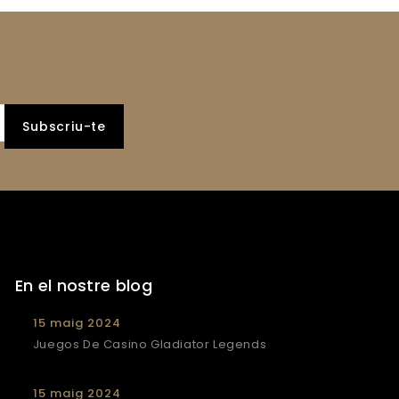
En el nostre blog
15
maig
2024
Juegos De Casino Gladiator Legends
15
maig
2024