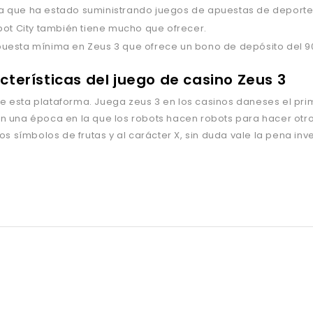
 que ha estado suministrando juegos de apuestas de deportes 
ot City también tiene mucho que ofrecer.
uesta mínima en Zeus 3 que ofrece un bono de depósito del 90%
erísticas del juego de casino Zeus 3
 esta plataforma. Juega zeus 3 en los casinos daneses el prim
n una época en la que los robots hacen robots para hacer otro
símbolos de frutas y al carácter X, sin duda vale la pena inve