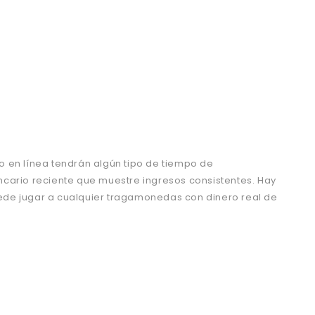
 en línea tendrán algún tipo de tiempo de
cario reciente que muestre ingresos consistentes. Hay
uede jugar a cualquier tragamonedas con dinero real de