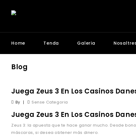
Home
Tenda
Galeria
Nosaltre
Blog
Juega Zeus 3 En Los Casinos Dane
Sense Categoria
By
Juega Zeus 3 En Los Casinos Dane
Zeus 3: la apuesta que te hace ganar mucho.
Desde bonos
máscaras, si desea obtener más dinero.