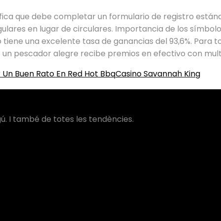
fica que debe completar un formulario de registro están
gulares en lugar de circulares. Importancia de los símbol
tiene una excelente tasa de ganancias del 93,6%. Para to
e un pescador alegre recibe premios en efectivo con mult
 Un Buen Rato En Red Hot Bbq
Casino Savannah King
ú. I també de totes les tendències.