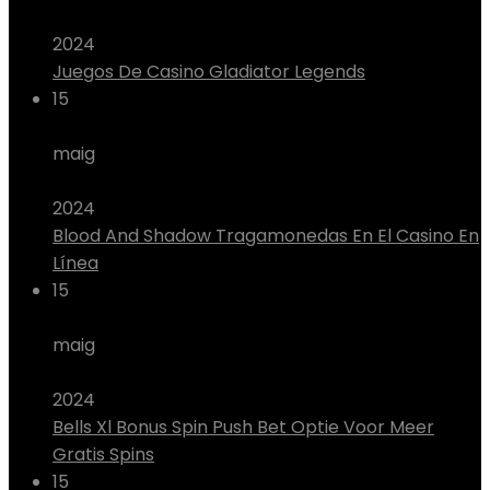
2024
Juegos De Casino Gladiator Legends
15
maig
2024
Blood And Shadow Tragamonedas En El Casino En
Línea
15
maig
2024
Bells Xl Bonus Spin Push Bet Optie Voor Meer
Gratis Spins
15