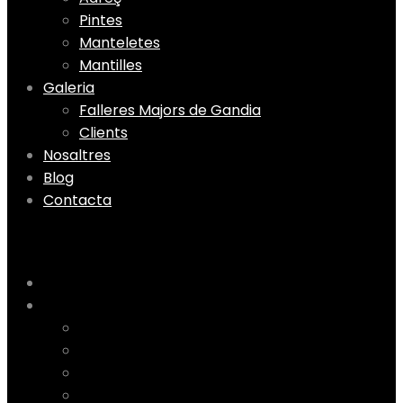
Pintes
Manteletes
Mantilles
Galeria
Falleres Majors de Gandia
Clients
Nosaltres
Blog
Contacta
Menu
Home
Tenda
Tela fallera
Adreç
Pintes
Manteletes