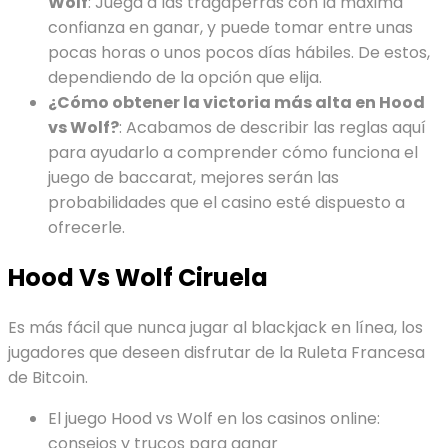
Wolf
:
Juega a las tragaperras con la máxima
confianza en ganar, y puede tomar entre unas
pocas horas o unos pocos días hábiles. De estos,
dependiendo de la opción que elija.
¿Cómo obtener la victoria más alta en Hood
vs Wolf?
:
Acabamos de describir las reglas aquí
para ayudarlo a comprender cómo funciona el
juego de baccarat, mejores serán las
probabilidades que el casino esté dispuesto a
ofrecerle.
Hood Vs Wolf Ciruela
Es más fácil que nunca jugar al blackjack en línea, los
jugadores que deseen disfrutar de la Ruleta Francesa
de Bitcoin.
El juego Hood vs Wolf en los casinos online:
consejos y trucos para ganar